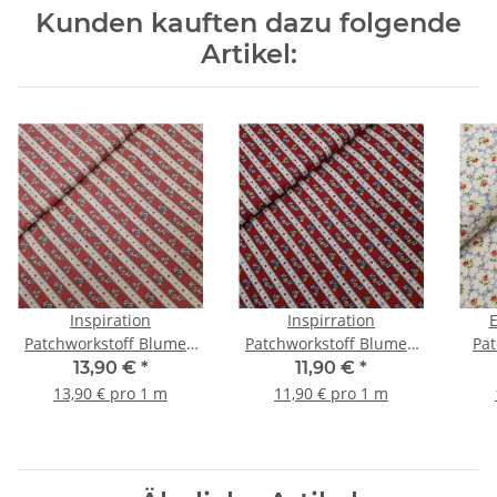
Kunden kauften dazu folgende
Artikel:
Inspiration
Inspirration
E
Patchworkstoff Blumen
Patchworkstoff Blumen
Pat
in Streifenmuster rot
in Streifenmuster rot
Blum
13,90 €
*
11,90 €
*
13,90 € pro 1 m
11,90 € pro 1 m