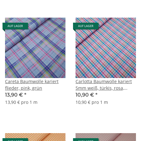
AUF LAGER
AUF LAGER
Careta Baumwolle kariert
Carlotta Baumwolle kariert
flieder, pink, grün
5mm weiß, türkis, rosa,
orange, grün
13,90 €
*
10,90 €
*
13,90 € pro 1 m
10,90 € pro 1 m