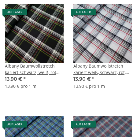
AUF LAGER
AUF LAGER
Albany Baumwollstretch
Albany Baumwollstretch
kariert schwarz, weiß, rot,
kariert weiß, schwarz, rot,
kiwi
grün
13,90 €
*
13,90 €
*
13,90 € pro 1 m
13,90 € pro 1 m
AUF LAGER
AUF LAGER