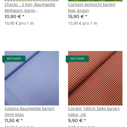
Checks - 3 mm, Baumwolle
Cochem gemischt kariert
Webware, Karos,
kiwi, braun
schlamm/weiß
10,90 €
*
15,90 €
*
10,90 € pro 1 m
15,90 € pro 1 m
AUF LAGER
AUF LAGER
Colonia Baumwolle kariert
Condor 140cm Deko kariert
3mm blau
natur, rot
11,50 €
*
9,90 €
*