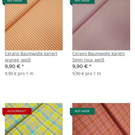
AUF LAGER
AUF LAGER
Cerano Baumwolle kariert
Cerano Baumwolle kariert
orange, weiß
5mm rosa, weiß
9,90 €
*
9,90 €
*
9,90 € pro 1 m
9,90 € pro 1 m
AUSVERKAUFT
AUF LAGER