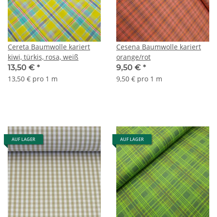
Cereta Baumwolle kariert
Cesena Baumwolle kariert
kiwi, türkis, rosa, weiß
orange/rot
13,50 €
*
9,50 €
*
13,50 € pro 1 m
9,50 € pro 1 m
AUF LAGER
AUF LAGER