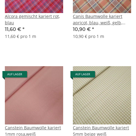
Alcora gemischt kariert rot,
Canis Baumwolle kariert
blau
apricot, blau, weiß, gelb,
dunkelrot
11,60 €
*
10,90 €
*
11,60 € pro 1 m
10,90 € pro 1 m
AUF LAGER
AUF LAGER
Canstein Baumwolle kariert
Canstein Baumwolle kariert
1mm rosa,weiß
5mm beige weiß