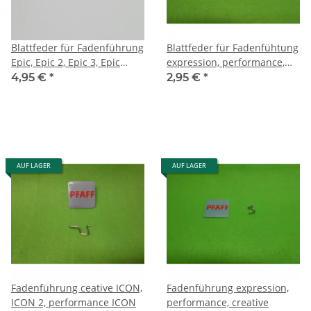
Blattfeder für Fadenführung
Blattfeder für Fadenfühtung
Epic, Epic 2, Epic 3, Epic
expression, performance,
Quilt 97
creative sensation pro
4,95 €
*
2,95 €
*
AUF LAGER
AUF LAGER
Fadenführung ceative ICON,
Fadenführung expression,
ICON 2, performance ICON
performance, creative