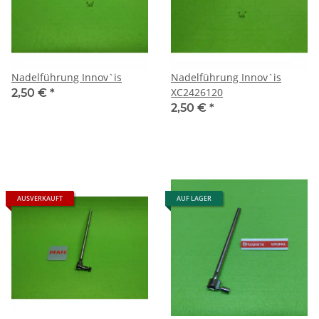
Nadelführung Innov`is
Nadelführung Innov`is
XC2426120
2,50 €
*
2,50 €
*
AUSVERKAUFT
AUF LAGER