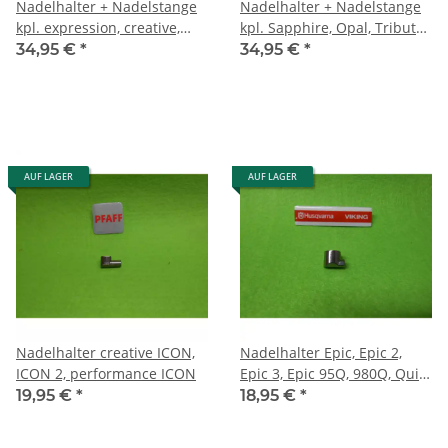
Nadelhalter + Nadelstange
Nadelhalter + Nadelstange
kpl. expression, creative,
kpl. Sapphire, Opal, Tribute,
performance
Designer SE
34,95 €
*
34,95 €
*
AUF LAGER
AUF LAGER
Nadelhalter creative ICON,
Nadelhalter Epic, Epic 2,
ICON 2, performance ICON
Epic 3, Epic 95Q, 980Q, Quilt
97
19,95 €
*
18,95 €
*