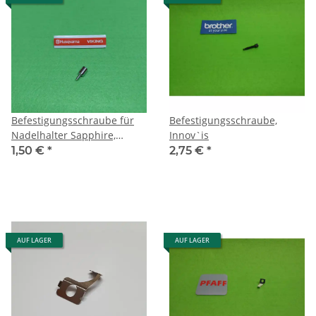
Befestigungsschraube für
Befestigungsschraube,
Nadelhalter Sapphire,
Innov`is
Tribute, Opal, Designer SE
1,50 €
*
2,75 €
*
AUF LAGER
AUF LAGER