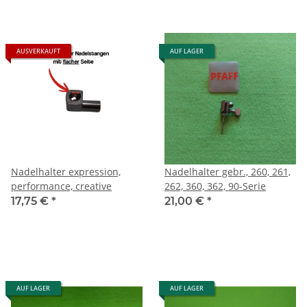
AUSVERKAUFT
AUF LAGER
Nadelhalter expression,
Nadelhalter gebr., 260, 261,
performance, creative
262, 360, 362, 90-Serie
17,75 €
*
21,00 €
*
AUF LAGER
AUF LAGER