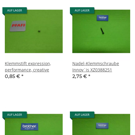
AUF LAGER
AUF LAGER
Klemmstift expression,
Nadel-Klemmschraube
performance, creative
Innov`is XZ0388251
0,85 €
*
2,75 €
*
AUF LAGER
AUF LAGER