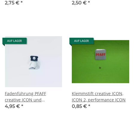
2,75 €
*
2,50 €
*
AUF LAGER
AUF LAGER
Fadenführung PFAFF
Klemmstift creative ICON,
creative ICON und
ICON 2, performance ICON
Husqvarna Viking EPIC - EPIC
4,95 €
*
0,85 €
*
3