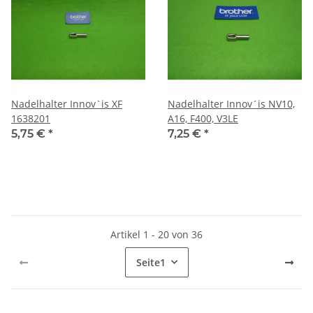
Nadelhalter Innov`is XF
Nadelhalter Innov´is NV10,
1638201
A16, F400, V3LE
5,75 €
*
7,25 €
*
Artikel 1 - 20 von 36
Seite
1