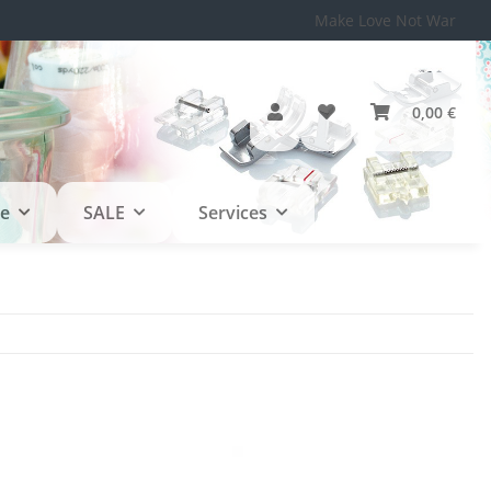
Make Love Not War
0,00 €
le
SALE
Services