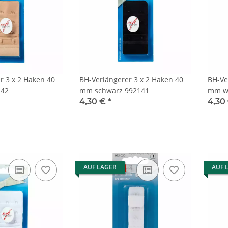
r 3 x 2 Haken 40
BH-Verlängerer 3 x 2 Haken 40
BH-Ve
142
mm schwarz 992141
mm w
4,30 €
*
4,30
AUF LAGER
AUF 