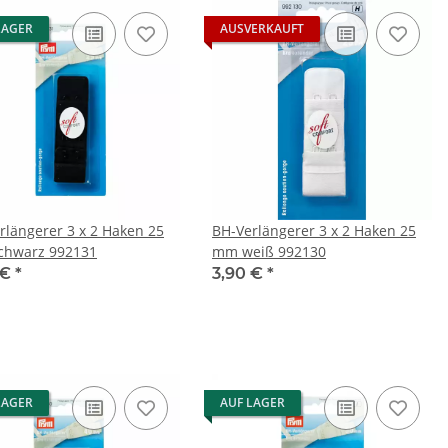
LAGER
AUSVERKAUFT
rlängerer 3 x 2 Haken 25
BH-Verlängerer 3 x 2 Haken 25
chwarz 992131
mm weiß 992130
 €
*
3,90 €
*
LAGER
AUF LAGER