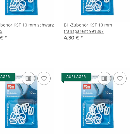
behör KST 10 mm schwarz
BH-Zubehör KST 10 mm
5
transparent 991897
 €
*
4,30 €
*
LAGER
AUF LAGER