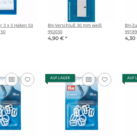
r 3 x 3 Haken 50
BH-Verschluß 30 mm weiß
BH-Zu
150
992030
99189
4,90 €
*
4,30
AUF LAGER
AUF 