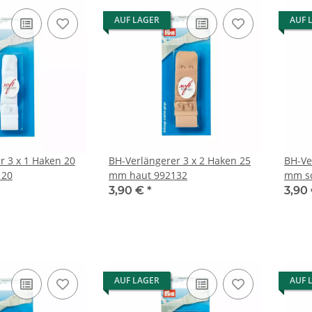
AUF LAGER
AUF 
r 3 x 1 Haken 20
BH-Verlängerer 3 x 2 Haken 25
BH-Ve
120
mm haut 992132
mm s
3,90 €
*
3,90
AUF LAGER
AUF 