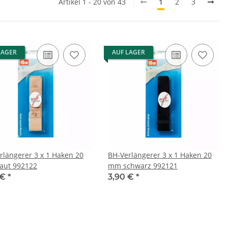
Artikel 1 - 20 von 43
1
2
3
LAGER
AUF LAGER
rlängerer 3 x 1 Haken 20
BH-Verlängerer 3 x 1 Haken 20
aut 992122
mm schwarz 992121
 €
*
3,90 €
*