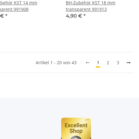
behör KST 14 mm
BH-Zubehör KST 18 mm
parent 991908
transparent 991913
 €
*
4,90 €
*
Artikel 1 - 20 von 43
1
2
3
n