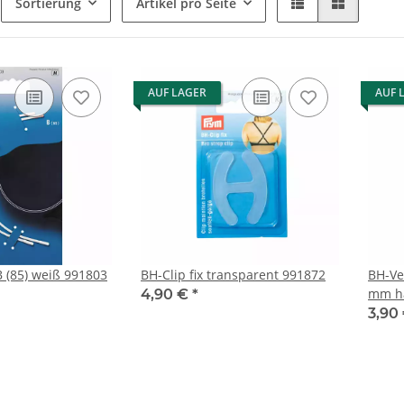
Sortierung
Artikel pro Seite
AUF LAGER
AUF 
B (85) weiß 991803
BH-Clip fix transparent 991872
BH-Ve
mm h
4,90 €
*
3,90