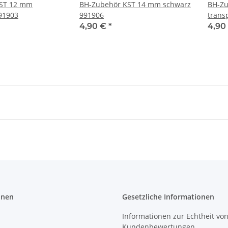
ST 12 mm
BH-Zubehör KST 14 mm schwarz
BH-Zu
91903
991906
trans
4,90 €
*
4,90
onen
Gesetzliche Informationen
Informationen zur Echtheit vo
Kundenbewertungen