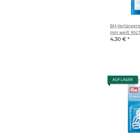
BH-Verlängere
mm weiß 992
4,30 €
*
AUF LAGER