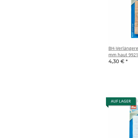
BH-Verlängere
mm haut 992
4,30 €
*
AUF LAGER