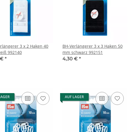
rlängerer 3 x 2 Haken 40
BH-Verlängerer 3 x 3 Haken 50
eiß 992140
mm schwarz 992151
 €
*
4,30 €
*
LAGER
AUF LAGER