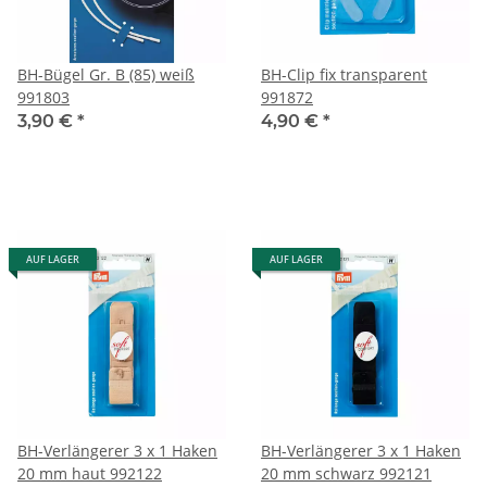
BH-Bügel Gr. B (85) weiß
BH-Clip fix transparent
991803
991872
3,90 €
*
4,90 €
*
AUF LAGER
AUF LAGER
BH-Verlängerer 3 x 1 Haken
BH-Verlängerer 3 x 1 Haken
20 mm haut 992122
20 mm schwarz 992121