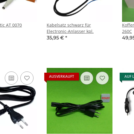
tic AT 0070
Kabelsatz schwarz für
Koffe
Electronic-Anlasser kpl.
260C
35,95 €
*
49,9
AUSVERKAUFT
AUF 