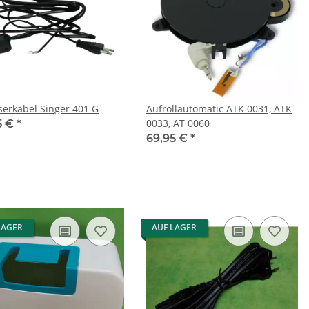
serkabel Singer 401 G
Aufrollautomatic ATK 0031, ATK
0033, AT 0060
5 €
*
69,95 €
*
LAGER
AUF LAGER