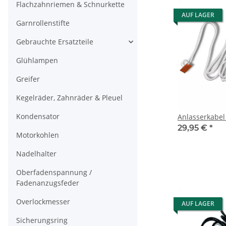
Flachzahnriemen & Schnurkette
AUF LAGER
Garnrollenstifte
Gebrauchte Ersatzteile
Glühlampen
Greifer
Kegelräder, Zahnräder & Pleuel
Kondensator
Anlasserkabel
29,95 €
*
Motorkohlen
Nadelhalter
Oberfadenspannung /
Fadenanzugsfeder
Overlockmesser
AUF LAGER
Sicherungsring