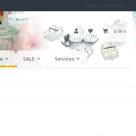
Make Love Not War
0,00 €
le
SALE
Services