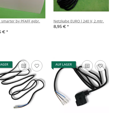
r smarter by PFAFF gebr.
Netzkabe EURO l 240 V, 2.mtr.
8,95 €
*
5 €
*
LAGER
AUF LAGER