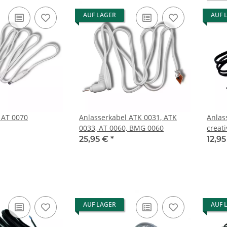
AUF LAGER
AUF 
 AT 0070
Anlasserkabel ATK 0031, ATK
Anlas
0033, AT 0060, BMG 0060
creat
25,95 €
*
12,9
AUF LAGER
AUF 