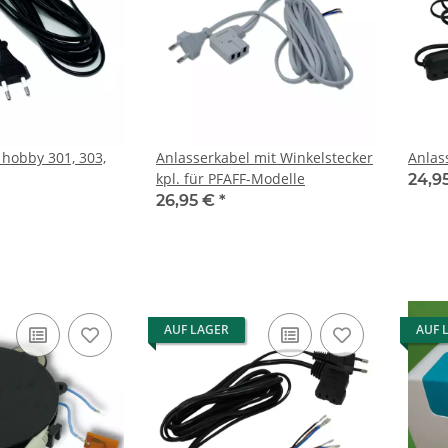
 hobby 301, 303,
Anlasserkabel mit Winkelstecker
Anlas
kpl. für PFAFF-Modelle
24,9
26,95 €
*
AUF LAGER
AUF 