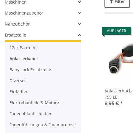
Filter
Maschinen
Maschinenzubehör
Nähzubehör
AUF LAGER
Ersatzteile
12er Baureihe
Anlasserkabel
Baby Lock Ersatzteile
Diverses
Anlasserbuchs
Einfädler
155 LE
Elektrobauteile & Motore
8,95 €
*
Fadenablaufscheiben
Fadenführungen & Fadenbremse