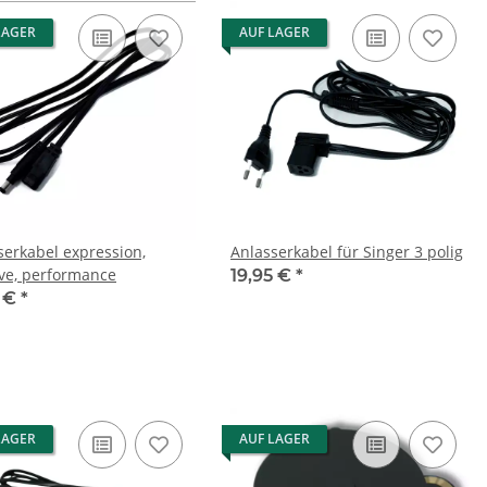
LAGER
AUF LAGER
serkabel expression,
Anlasserkabel für Singer 3 polig
ive, performance
19,95 €
*
5 €
*
LAGER
AUF LAGER