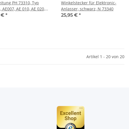
eitung PH 73310, Typ
Winkelstecker für Elektronic-
, AE007, AE 010, AE 020,
Anlasser, schwarz, N 73340
0
5 €
*
25,95 €
*
Artikel 1 - 20 von 20
n