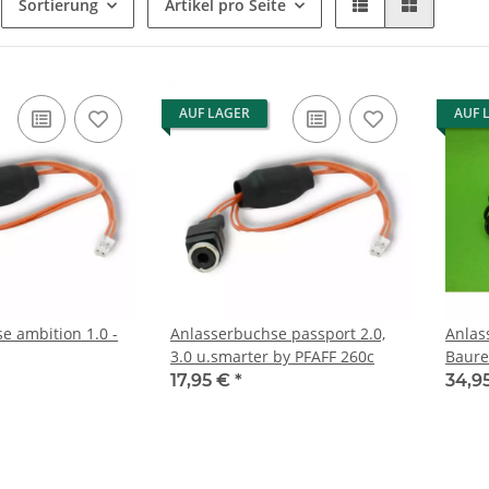
Sortierung
Artikel pro Seite
AUF LAGER
AUF 
e ambition 1.0 -
Anlasserbuchse passport 2.0,
Anlas
3.0 u.smarter by PFAFF 260c
Baure
17,95 €
*
34,9