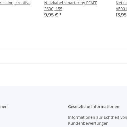
ession, creative,
Netzkabel smarter by PFAFF
Netzl
260C, 155
AE001
AE04
9,95 €
*
13,9
onen
Gesetzliche Informationen
Informationen zur Echtheit vo
Kundenbewertungen