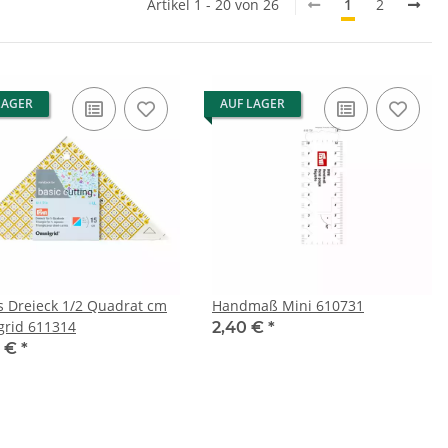
Artikel 1 - 20 von 26
1
2
LAGER
AUF LAGER
es Dreieck 1/2 Quadrat cm
Handmaß Mini 610731
rid 611314
2,40 €
*
0 €
*