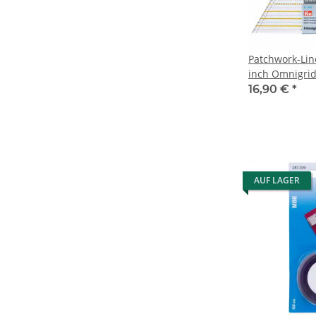
Patchwork-Line
inch Omnigri
16,90 €
*
AUF LAGER