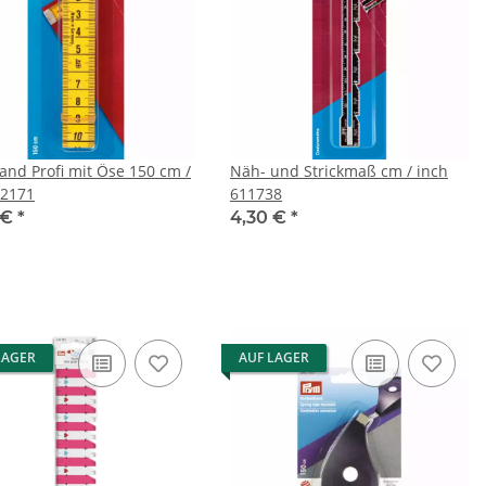
nd Profi mit Öse 150 cm /
Näh- und Strickmaß cm / inch
2171
611738
 €
*
4,30 €
*
LAGER
AUF LAGER