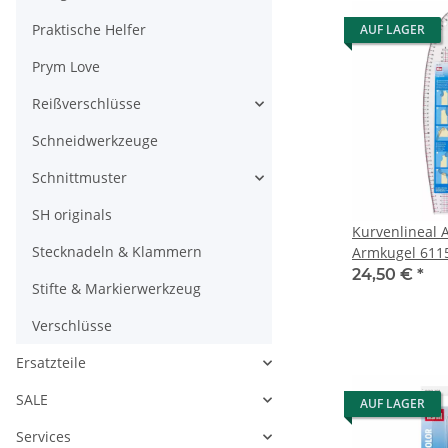
Praktische Helfer
AUF LAGER
Prym Love
Reißverschlüsse
Schneidwerkzeuge
Schnittmuster
SH originals
Kurvenlineal 
Stecknadeln & Klammern
Armkugel 611
24,50 €
*
Stifte & Markierwerkzeug
Verschlüsse
Ersatzteile
SALE
AUF LAGER
Services