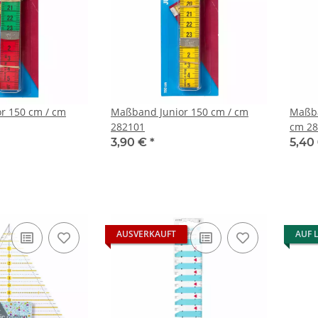
r 150 cm / cm
Maßband Junior 150 cm / cm
Maßba
282101
cm 28
3,90 €
*
5,40
AUSVERKAUFT
AUF 