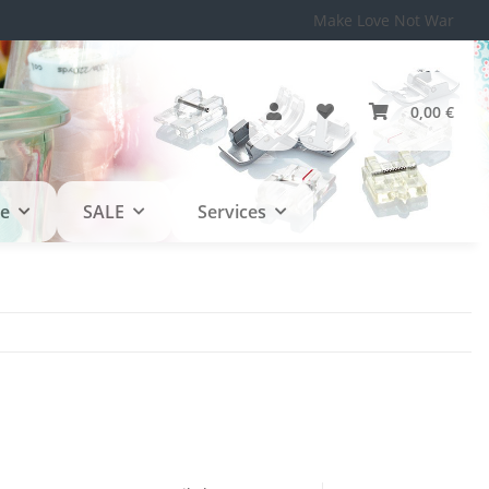
Make Love Not War
0,00 €
le
SALE
Services