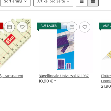
Sortierung
Artikel pro Seite
AUF LAGER
AUF 
, transparent
Bügellineale Universal 611937
Flott
Omnig
10,90 €
*
21,9