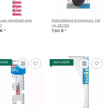
Love Handmaß pink
Rollmaßband Ergonomics 150
7
cm 282700
 €
*
7,60 €
*
LAGER
AUF LAGER