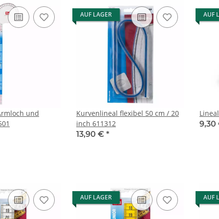
AUF LAGER
AUF 
Armloch und
Kurvenlineal flexibel 50 cm / 20
Linea
501
inch 611312
9,30
13,90 €
*
AUF LAGER
AUF 