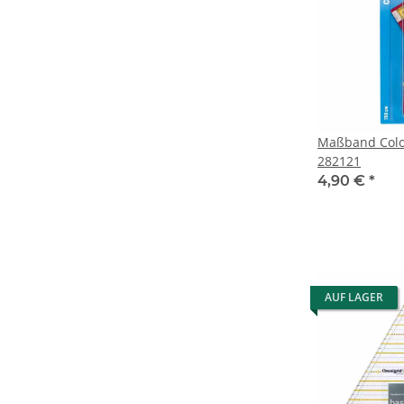
Maßband Colo
282121
4,90 €
*
AUF LAGER