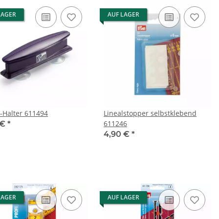
LAGER
AUF LAGER
l-Halter 611494
Linealstopper selbstklebend
611246
 €
*
4,90 €
*
LAGER
AUF LAGER