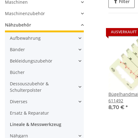
Filter
Maschinen
Maschinenzubehör
Nähzubehör
AUSVERKAUFT
Aufbewahrung
Bänder
Bekleidungszubehör
Bücher
Dessouszubehör &
Schulterpolster
Bügelhandmaß
611492
Diverses
8,70 €
*
Ersatz & Reparatur
Lineale & Messwerkzeug
Nähgarn