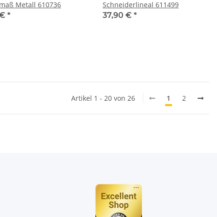
aß Metall 610736
Schneiderlineal 611499
 €
*
37,90 €
*
Artikel 1 - 20 von 26
1
2
n