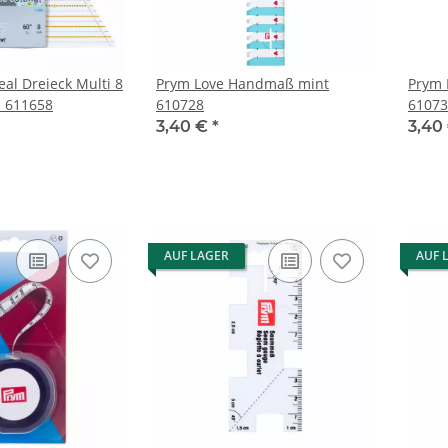
al Dreieck Multi 8
Prym Love Handmaß mint
Prym 
d 611658
610728
61073
3,40 €
*
3,40
AUF LAGER
AUF 