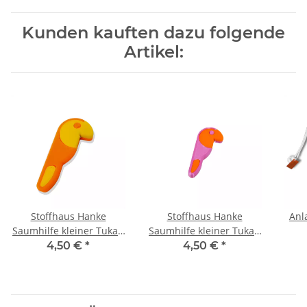
Kunden kauften dazu folgende
Artikel:
Stoffhaus Hanke
Stoffhaus Hanke
Anl
Saumhilfe kleiner Tukan
Saumhilfe kleiner Tukan
orange 1 Stück
pink 1 Stück
4,50 €
*
4,50 €
*