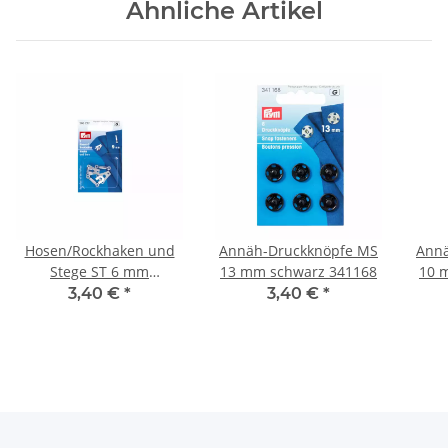
Ähnliche Artikel
Hosen/Rockhaken und
Annäh-Druckknöpfe MS
Annä
Stege ST 6 mm
13 mm schwarz 341168
10 
silberfarbig 265230
3,40 €
*
3,40 €
*