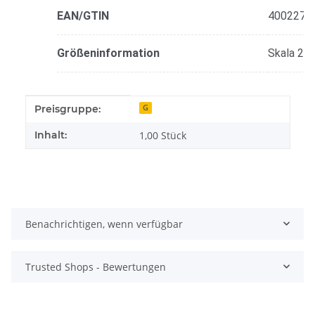
EAN/GTIN
4002276
Größeninformation
Skala 21
Produkteigenschaft
Wert
Preisgruppe:
G
Inhalt:
1,00 Stück
Benachrichtigen, wenn verfügbar
Trusted Shops - Bewertungen