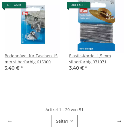
AUF LAGER
AUF LAGER
Bodennägel für Taschen 15
Elastic-Kordel 1,5 mm
mm silberfarbig 615900
silberfarbig 971071
3,40 €
*
3,40 €
*
Artikel 1 - 20 von 51
Seite
1