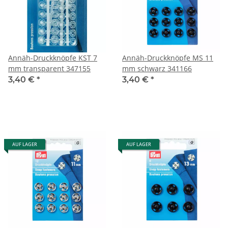
Annäh-Druckknöpfe KST 7
Annäh-Druckknöpfe MS 11
mm transparent 347155
mm schwarz 341166
3,40 €
*
3,40 €
*
AUF LAGER
AUF LAGER