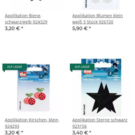
Applikation Biene,
Applikation Blumen klein
schwarz/gelb 924329
weiß 3 Stück 926720
3,20 €
*
5,90 €
*
AUF LAGER
AUF LAGER
Applikation Kirschen, klein
Applikation Sterne schwarz
924293
923156
3,20 €
*
3,40 €
*