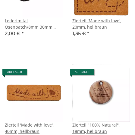
Lederimitat
Zierteil 'Made with love',
Ösenpatch/8mm 30mm
20mm, hellbraun
schwarz
2,00 €
*
1,35 €
*
AUF LAGER
AUF LAGER
Zierteil 'Made with love',
Zierteil "100% Natural",
40mm, hellbraun
18mm, hellbraun