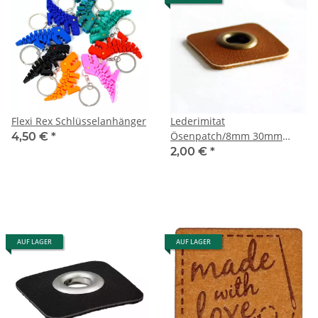
Flexi Rex Schlüsselanhänger
Lederimitat
Ösenpatch/8mm 30mm
4,50 €
*
braun
2,00 €
*
AUF LAGER
AUF LAGER