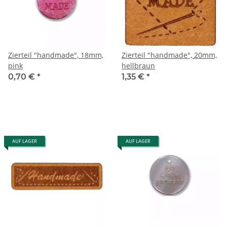
Zierteil "handmade", 18mm,
Zierteil "handmade", 20mm,
pink
hellbraun
0,70 €
*
1,35 €
*
AUF LAGER
AUF LAGER