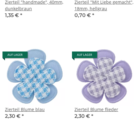
Zierteil "handmade", 40mm,
Zierteil "Mit Liebe gemacht",
dunkelbraun
18mm, hellgrau
1,35 €
*
0,70 €
*
AUF LAGER
AUF LAGER
Zierteil Blume blau
Zierteil Blume flieder
2,30 €
*
2,30 €
*