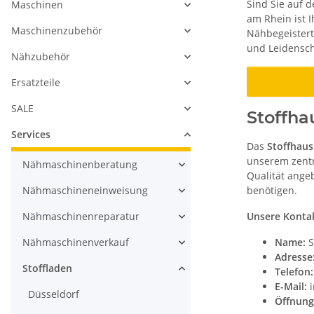
Sind Sie auf 
Maschinen
am Rhein ist 
Maschinenzubehör
Nähbegeisterte
und Leidenscha
Nähzubehör
Ersatzteile
SALE
Stoffha
Services
Das
Stoffhau
unserem zentr
Nähmaschinenberatung
Qualität angeb
Nähmaschineneinweisung
benötigen.
Nähmaschinenreparatur
Unsere Konta
Nähmaschinenverkauf
Name:
S
Adresse
Stoffladen
Telefon:
E-Mail:
i
Düsseldorf
Öffnung