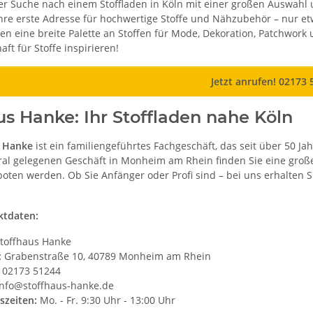
der Suche nach einem Stoffladen in Köln mit einer großen Auswahl
Ihre erste Adresse für hochwertige Stoffe und Nähzubehör – nur etw
n eine breite Palette an Stoffen für Mode, Dekoration, Patchwork 
ft für Stoffe inspirieren!
Jetzt anrufen! 02173 
us Hanke: Ihr Stoffladen nahe Köln
s Hanke
ist ein familiengeführtes Fachgeschäft, das seit über 50 Ja
al gelegenen Geschäft in Monheim am Rhein finden Sie eine große
oten werden. Ob Sie Anfänger oder Profi sind – bei uns erhalten Si
ktdaten:
toffhaus Hanke
:
Grabenstraße 10, 40789 Monheim am Rhein
02173 51244
nfo@stoffhaus-hanke.de
szeiten:
Mo. - Fr. 9:30 Uhr - 13:00 Uhr