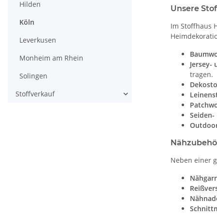
Hilden
Unsere Stof
Köln
Im Stoffhaus 
Heimdekorati
Leverkusen
Baumwol
Monheim am Rhein
Jersey- 
tragen.
Solingen
Dekosto
Stoffverkauf
Leinenst
Patchwo
Seiden- 
Outdoor
Nähzubehör:
Neben einer g
Nähgarn
Reißver
Nähnade
Schnitt