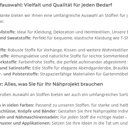
fauswahl: Vielfalt und Qualität für jeden Bedarf
Hanke bieten wir Ihnen eine umfangreiche Auswahl an Stoffen für 
on:
lstoffe:
Ideal für Kleidung, Dekoration und Heimtextilien. Unsere 
und Sweatstoffe:
Perfekt für bequeme, elastische Kleidung wie T-
ffe:
Robuste Stoffe für Vorhänge, Kissen und weitere Wohntextilien
offe:
Atmungsaktive und natürliche Stoffe für leichte Sommerkleidu
rkstoffe:
Farbenfrohe Stoffe, die perfekt aufeinander abgestimmt s
und Satinstoffe:
Edle Stoffe für elegante Abendgarderobe, Brautk
- und Polsterstoffe:
Strapazierfähige Materialien für Gartenmöbe
 Alles, was Sie für Ihr Nähprojekt brauchen
roßen Auswahl an Stoffen bieten wir auch ein umfangreiches Sorti
 in vielen Farben:
Passend zu unseren Stoffen, für starke und hal
schlüsse, Knöpfe und Bänder:
Gestalten Sie Ihre Nähprojekte indiv
ln und Nähmaschinennadeln:
Für jeden Stoff die richtige Nadel 
muster und Applikationen:
Setzen Sie Ihre Ideen in die Tat um und