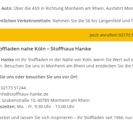
 Auto:
Über die A59 in Richtung Monheim am Rhein, Ausfahrt Mo
ntlichen Verkehrsmitteln:
Nehmen Sie die S6 bis Langenfeld und 
Jetzt anrufen! 02173 
Stoffladen nahe Köln – Stoffhaus Hanke
s Hanke
ist Ihr Stoffladen in der Nähe von Köln, wenn Sie Wert au
n. Besuchen Sie uns in Monheim am Rhein und entdecken Sie die Wel
Sie uns oder besuchen Sie uns vor Ort:
02173 51244
nfo@stoffhaus-hanke.de
:
Grabenstraße 10, 40789 Monheim am Rhein
szeiten:
Mo. - Fr. 9:30 Uhr - 13:00 Uhr
bei und lassen Sie sich inspirieren – Ihr Stoffladen seit 1966, nu