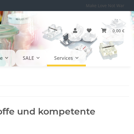
Make Love Not War
0,00 €
le
SALE
Services
toffe und kompetente