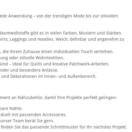
jede Anwendung – von der trendigen Mode bis zur stilvollen
Baumwollstoffe gibt es in vielen Farben, Mustern und Stärken.
Shirts, Leggings und Hoodies. Weich, dehnbar und angenehm zu
, die Ihrem Zuhause einen individuellen Touch verleihen.
ng oder stilvolle Wohntextilien.
ind – ideal für Quilts und kreative Patchwork-Arbeiten.
leider und besondere Anlässe.
l und Dekorationen im Innen- und Außenbereich.
ment an Nähzubehör, damit Ihre Projekte perfekt gelingen:
tbare Nähte.
iduell mit passenden Accessoires.
– unser Team berät Sie gern.
 finden Sie das passende Schnittmuster für Ihr nächstes Projekt.