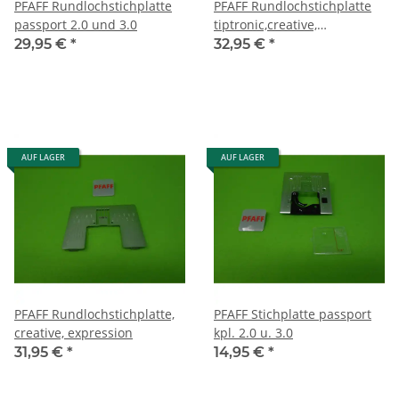
PFAFF Rundlochstichplatte
PFAFF Rundlochstichplatte
passport 2.0 und 3.0
tiptronic,creative,
expression
29,95 €
*
32,95 €
*
AUF LAGER
AUF LAGER
PFAFF Rundlochstichplatte,
PFAFF Stichplatte passport
creative, expression
kpl. 2.0 u. 3.0
31,95 €
*
14,95 €
*