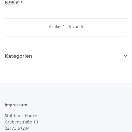
ambition 610, 620, 630, 635,
8,95 €
*
640 u.1,5
Artikel 1 - 5 von 5
Kategorien
Impressum
Stoffhaus Hanke
Grabenstraße 10
02173 51244