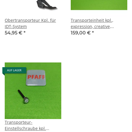
Obertransporteur Kpl. für
Transporteinheit kpl.,
IDT-System
expression, creative,
performance
54,95 €
*
159,00 €
*
AUF LAGER
Transporteur-
Einstellschraube kpl.