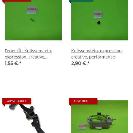
Feder für Kulissenstein,
Kulissenstein, expression,
expression, creative,
creative, performance
performance
1,55 €
*
2,90 €
*
AUSVERKAUFT
AUSVERKAUFT