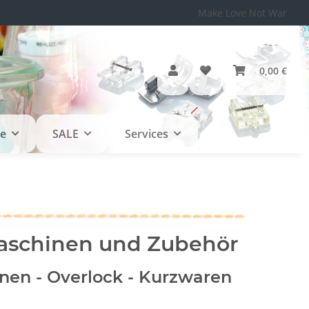
Make Love Not War
0,00 €
le
SALE
Services
maschinen und Zubehör
nen - Overlock - Kurzwaren