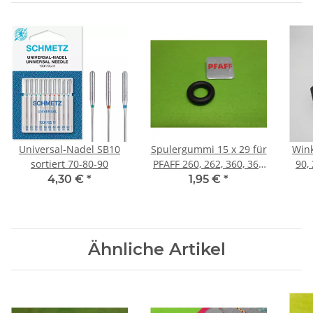
Universal-Nadel SB10
Spulergummi 15 x 29 für
Wink
sortiert 70-80-90
PFAFF 260, 262, 360, 362
90,
etc.
4,30 €
*
1,95 €
*
Ähnliche Artikel