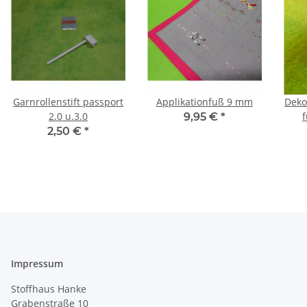
Garnrollenstift passport
Applikationfuß 9 mm
Deko
2.0 u.3.0
9,95 €
*
2,50 €
*
Impressum
Stoffhaus Hanke
Grabenstraße 10