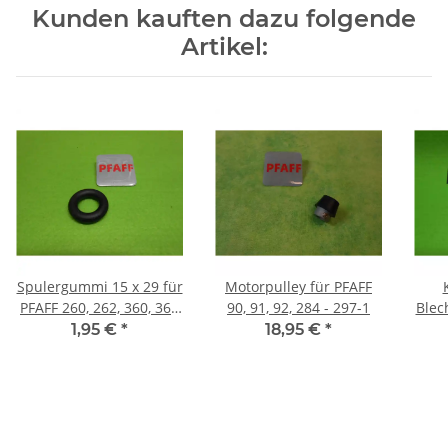
Kunden kauften dazu folgende
Artikel:
Spulergummi 15 x 29 für
Motorpulley für PFAFF
PFAFF 260, 262, 360, 362
90, 91, 92, 284 - 297-1
Blec
etc.
1,95 €
*
18,95 €
*