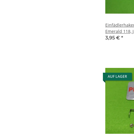
Einfädlerhake
Emerald 118,
3,95 €
*
AUF LAGER