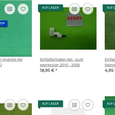
AUF LAGER
AUF 
 NV
Einfädlerhaken kpl., quilt
Einfädlerhak
0Q
expression 2010 - 2058
18,95 €
*
4,95
AUF LAGER
AUF 