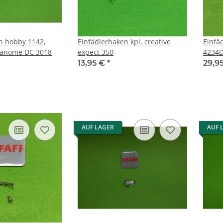
n hobby 1142,
Einfädlerhaken kpl. creative
Einfä
 Janome DC 3018
expect 350
4234
13,95 €
*
29,9
AUF LAGER
AUF 