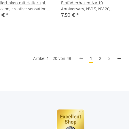
dlerhaken mit Halter kpl.
Einfädlerhaken NV 10
ssion, creative sensation
Anniversary, NV15, NV 20,
NV20LE, NV25, NV 27SE
5 €
*
7,50 €
*
Artikel 1 - 20 von 48
1
2
3
n