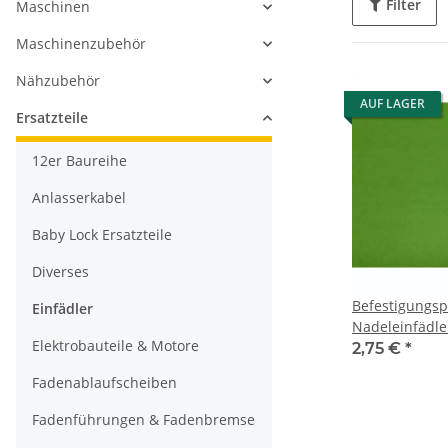
Filter
Maschinen
Maschinenzubehör
Nähzubehör
AUF LAGER
Ersatzteile
12er Baureihe
Anlasserkabel
Baby Lock Ersatzteile
Diverses
Befestigungspl
Einfädler
Nadeleinfädle
Elektrobauteile & Motore
creative sensa
2,75 €
*
performance
Fadenablaufscheiben
Fadenführungen & Fadenbremse