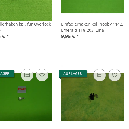
dlerhaken kpl. für Overlock
Einfädlerhaken kpl. hobby 1142,
D
Emerald 118-203, Elna
5 €
*
9,95 €
*
LAGER
AUF LAGER