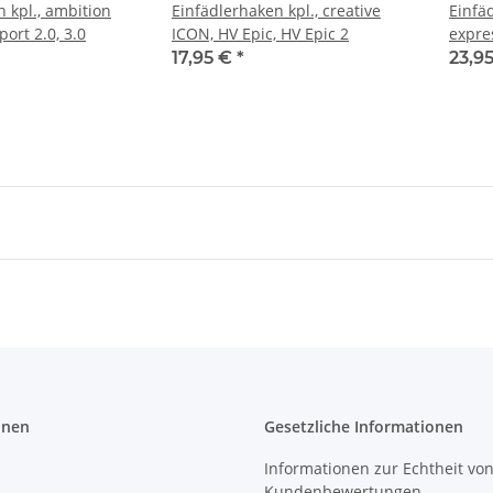
 kpl., ambition
Einfädlerhaken kpl., creative
Einfä
port 2.0, 3.0
ICON, HV Epic, HV Epic 2
expre
pro
17,95 €
*
23,9
onen
Gesetzliche Informationen
Informationen zur Echtheit vo
Kundenbewertungen