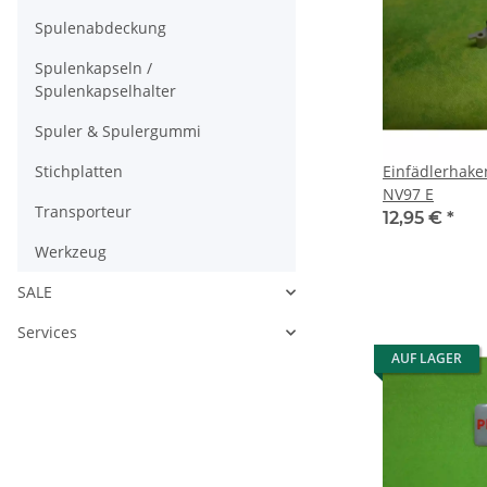
Spulenabdeckung
Spulenkapseln /
Spulenkapselhalter
Spuler & Spulergummi
Stichplatten
Einfädlerhaken
NV97 E
Transporteur
12,95 €
*
Werkzeug
SALE
Services
AUF LAGER