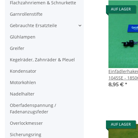
Flachzahnriemen & Schnurkette
AUF LAGER
Garnrollenstifte
Gebrauchte Ersatzteile
Glühlampen
Greifer
Kegelräder, Zahnräder & Pleuel
Kondensator
Einfädlerhaken Inventio
1045SE - 185
Motorkohlen
8,95 €
*
Nadelhalter
Oberfadenspannung /
Fadenanzugsfeder
Overlockmesser
AUF LAGER
Sicherungsring