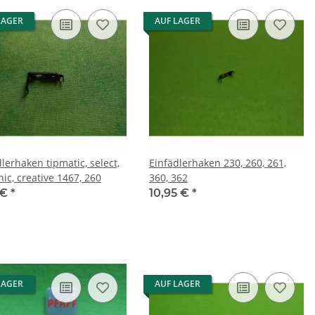
LAGER
AUF LAGER
en tipmatic, select,
Einfädlerhaken 230, 260, 261,
tiptronic, creative 1467, 260
360, 362
 €
*
10,95 €
*
LAGER
AUF LAGER