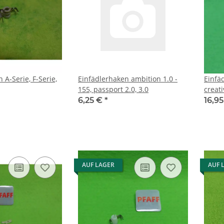
 A-Serie, F-Serie,
Einfädlerhaken ambition 1.0 -
Einfäd
155, passport 2.0, 3.0
creati
6,25 €
*
16,9
AUF LAGER
AUF 