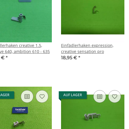
lerhaken creative 1.5,
Einfädlerhaken expression,
ve 640, ambition 610 - 635
creative sensation pro
5 €
*
18,95 €
*
LAGER
AUF LAGER