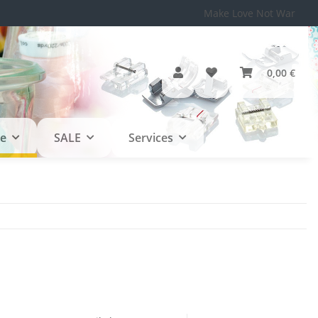
Make Love Not War
0,00 €
le
SALE
Services