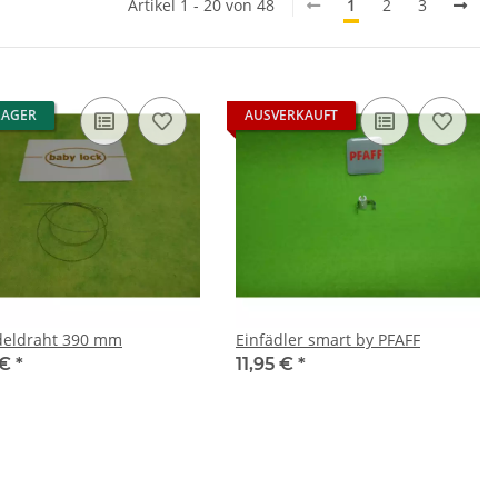
Artikel 1 - 20 von 48
1
2
3
LAGER
AUSVERKAUFT
deldraht 390 mm
Einfädler smart by PFAFF
 €
*
11,95 €
*