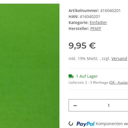
Artikelnummer:
416040201
HAN:
416040201
Kategorie:
Einfädler
Hersteller:
PFAFF
9,95 €
inkl. 19% MwSt. , zzgl.
Versand
1 Auf Lager
Lieferzeit:
2 - 3 Werktage
(DE - Ausla
Loading...
Komponenten wer