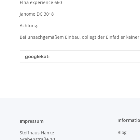
Elna experience 660
Janome DC 3018
Achtung:
Bei unsachgemäßem Einbau, obliegt der Einfädler keiner
Produkteigenschaft
Wert
googlekat:
Informati
Impressum
Blog
Stoffhaus Hanke
Grabenstraße 10