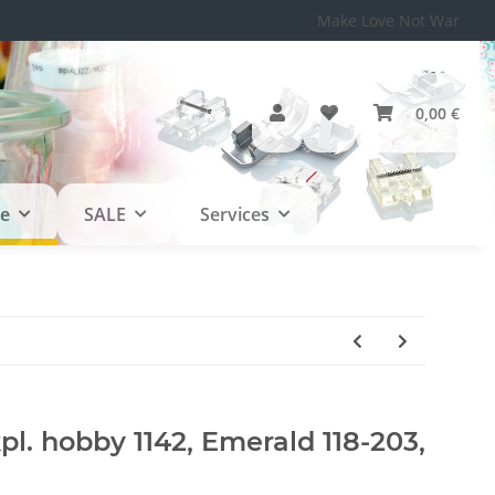
Make Love Not War
0,00 €
le
SALE
Services
pl. hobby 1142, Emerald 118-203,