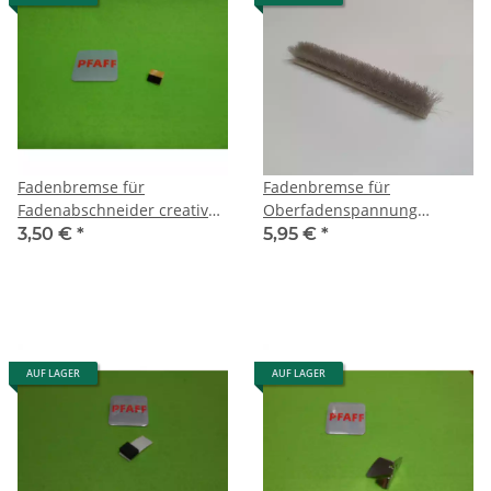
Fadenbremse für
Fadenbremse für
Fadenabschneider creative,
Oberfadenspannung
expression, performance
sensation, expression,
3,50 €
*
5,95 €
*
performance
AUF LAGER
AUF LAGER