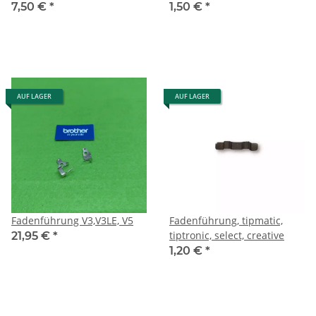
7,50 €
*
1,50 €
*
AUF LAGER
AUF LAGER
Fadenführung V3,V3LE, V5
Fadenführung, tipmatic,
tiptronic, select, creative
21,95 €
*
1,20 €
*