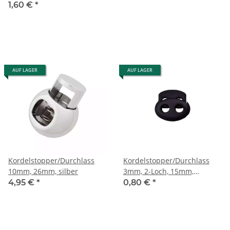
1,60 €
*
AUF LAGER
AUF LAGER
Kordelstopper/Durchlass
Kordelstopper/Durchlass
10mm, 26mm, silber
3mm, 2-Loch, 15mm,
schwarz
4,95 €
*
0,80 €
*