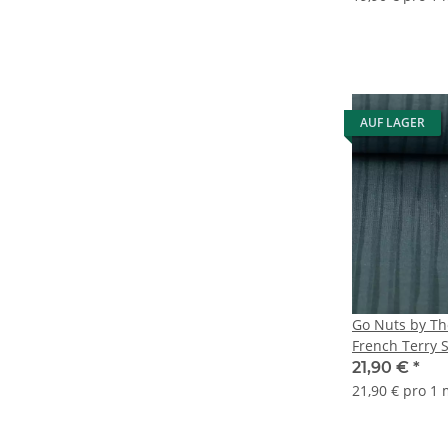
AUF LAGER
Go Nuts by Th
French Terry S
21,90 €
*
21,90 € pro 1