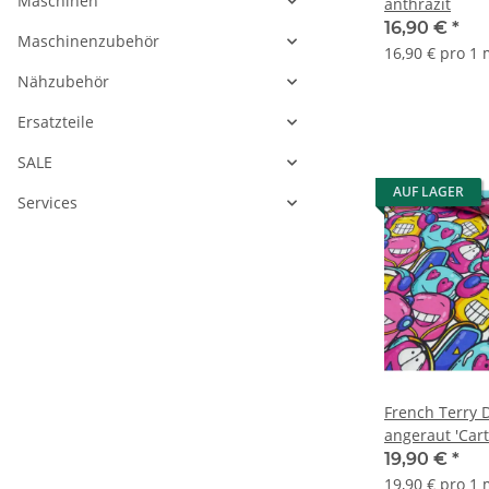
Maschinen
anthrazit
16,90 €
*
Maschinenzubehör
16,90 € pro 1
Nähzubehör
Ersatzteile
SALE
AUF LAGER
Services
French Terry D
angeraut 'Car
19,90 €
*
19,90 € pro 1