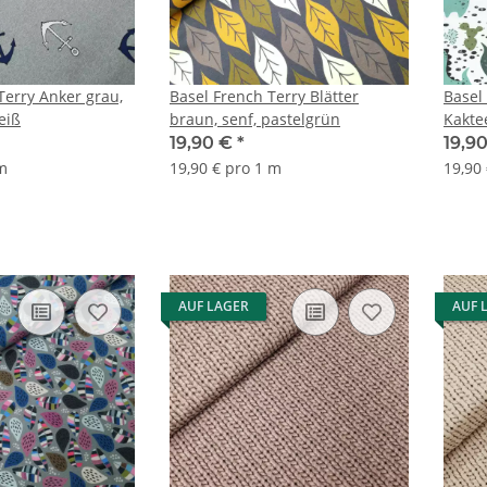
Terry Anker grau,
Basel French Terry Blätter
Basel
eiß
braun, senf, pastelgrün
Kakte
19,90 €
*
19,9
 m
19,90 € pro 1 m
19,90
AUF LAGER
AUF 