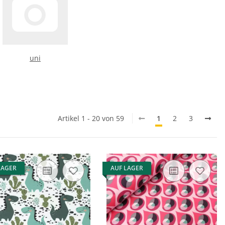
uni
Artikel 1 - 20 von 59
1
2
3
LAGER
AUF LAGER