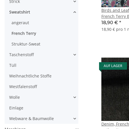
Strick
Birds and Leaf
Sweatshirt
French Terry B
dunkelblau
angeraut
18,90 €
*
18,90 € pro 1
French Terry
Struktur-Sweat
Taschenstoff
Tüll
AUF LAGER
Weihnachtliche Stoffe
Westfalenstoff
Wolle
Einlage
Webware & Baumwolle
Denim, French 