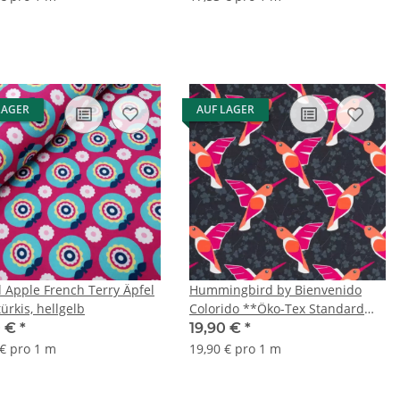
LAGER
AUF LAGER
 Apple French Terry Äpfel
Hummingbird by Bienvenido
türkis, hellgelb
Colorido **Öko-Tex Standard
100**, Sweat unangeraut,
0 €
*
19,90 €
*
Kolibris, anthrazit/p
 € pro 1 m
19,90 € pro 1 m