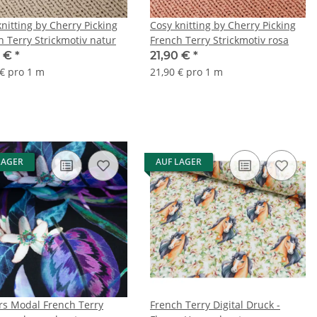
nitting by Cherry Picking
Cosy knitting by Cherry Picking
h Terry Strickmotiv natur
French Terry Strickmotiv rosa
0 €
*
21,90 €
*
 € pro 1 m
21,90 € pro 1 m
LAGER
AUF LAGER
rs Modal French Terry
French Terry Digital Druck -