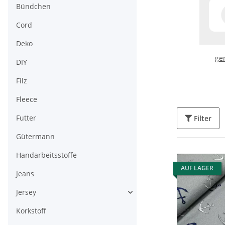
Bündchen
Cord
Deko
ge
DIY
Filz
Fleece
Futter
Filter
Gütermann
Handarbeitsstoffe
AUF LAGER
Jeans
Jersey
Korkstoff