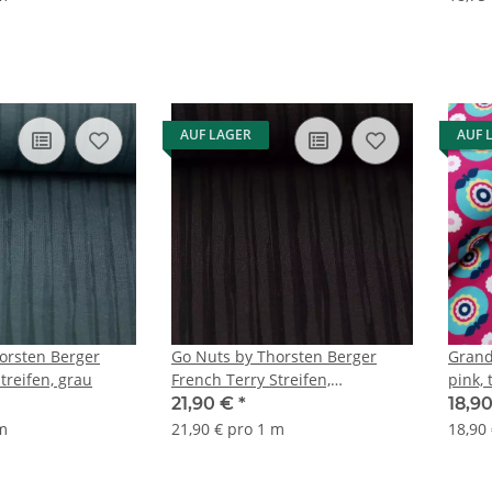
AUF LAGER
AUF 
orsten Berger
Go Nuts by Thorsten Berger
Grand
treifen, grau
French Terry Streifen,
pink, 
schwarz/braun
21,90 €
*
18,9
 m
21,90 € pro 1 m
18,90