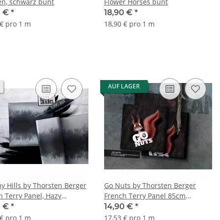
n, schwarz bunt
Flower Horses bunt
0 €
*
18,90 €
*
 € pro 1 m
18,90 € pro 1 m
AUF LAGER
y Hills by Thorsten Berger
Go Nuts by Thorsten Berger
h Terry Panel, Hazy
French Terry Panel 85cm
s, Wald, grau weiß
Eichhörnchen schwarz/braun
0 €
*
14,90 €
*
 € pro 1 m
17,53 € pro 1 m