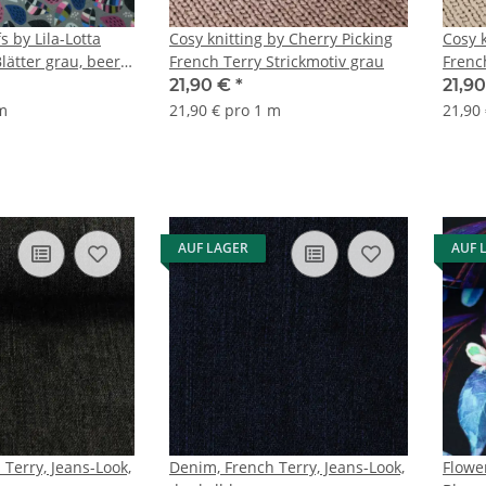
s by Lila-Lotta
Cosy knitting by Cherry Picking
Cosy k
lätter grau, beere,
French Terry Strickmotiv grau
Frenc
21,90 €
*
21,9
 m
21,90 € pro 1 m
21,90
AUF LAGER
AUF 
Terry, Jeans-Look,
Denim, French Terry, Jeans-Look,
Flowe