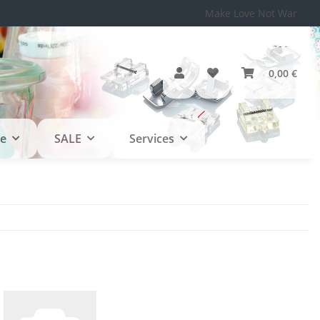
Make Love Not War
0,00 €
le
SALE
Services