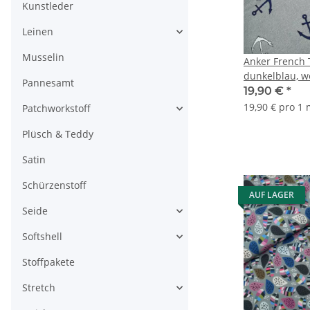
Kunstleder
Leinen
Musselin
Anker French 
dunkelblau, w
Pannesamt
19,90 €
*
19,90 € pro 1
Patchworkstoff
Plüsch & Teddy
Satin
Schürzenstoff
AUF LAGER
Seide
Softshell
Stoffpakete
Stretch