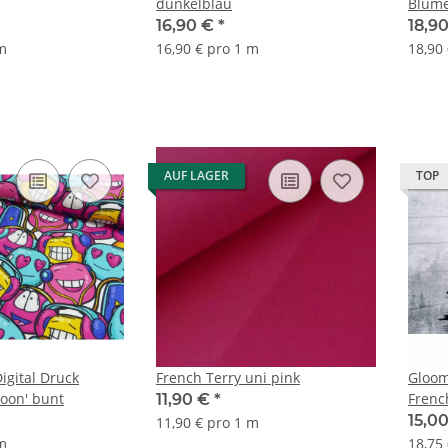
dunkelblau
Blume
16,90 €
*
18,9
 m
16,90 € pro 1 m
18,90
AUF LAGER
TOP
igital Druck
French Terry uni pink
Gloom
toon' bunt
Frenc
11,90 €
*
Shade
15,0
11,90 € pro 1 m
 m
18,75