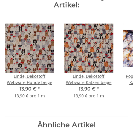
Artikel:
Linde, Dekostoff
Linde, Dekostoff
Pop
Webware Hunde beige
Webware Katzen beige
K
Web
13,90 €
*
13,90 €
*
13,90 € pro 1 m
13,90 € pro 1 m
Ähnliche Artikel