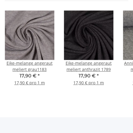
Eike-melange angeraut
Eike-melange angeraut
Ann
meliert grau1183
meliert anthrazit 1789
m
17,90 €
*
17,90 €
*
17,90 € pro 1 m
17,90 € pro 1 m