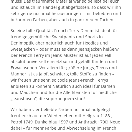
muss! Das traumhafte Material war so beliebt bei euch
und ist auch im Handel gut abgeflossen, so dass wir ihn
sehr gerne nochmal herausbringen – mit beliebten und
bekannten Farben, aber auch in ganz neuen Farben!
So eine tolle Qualität: French Terry Denim ist ideal für
trendige gemütliche Sweatpants und Shorts in
Denimoptik, aber natürlich auch für Hoodies und
Sweatjacken – oder muss es dann Jeansjacken heißen?
Der French Terry im Jeans-Muster ist auf jeden Fall
absolut universell einsetzbar und gefällt Kindern und
Erwachsenen. Vor allem für größere Jungs, Teens und
Männer ist es ja oft schwierig tolle Stoffe zu finden –
wir freuen uns sehr, so coole Jeans-French Terrys
anbieten zu können! Natürlich auch ideal für Damen
und Mädchen und für die Allerkleinsten für niedliche
„Jeanshosen“, die superbequem sind!
Wir haben vier beliebte Farben nochmal aufgelegt –
freut euch auf ein Wiedersehen mit Hellgrau 1183 ,
Petrol 1749, Dunkelblau 1597 und Anthrazit 1790! Neue
dabei – für mehr Farbe und Abwechselung im French