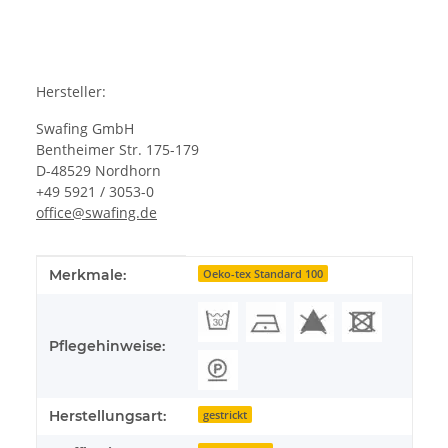
Hersteller:
Swafing GmbH
Bentheimer Str. 175-179
D-48529 Nordhorn
+49 5921 / 3053-0
office@swafing.de
Produkteigenschaft
Wert
Merkmale:
Oeko-tex Standard 100
Pflegehinweise:
Herstellungsart:
gestrickt