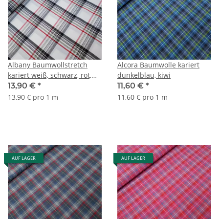
Albany Baumwollstretch
Alcora Baumwolle kariert
kariert weiß, schwarz, rot,
dunkelblau, kiwi
grün
13,90 €
*
11,60 €
*
13,90 € pro 1 m
11,60 € pro 1 m
AUF LAGER
AUF LAGER