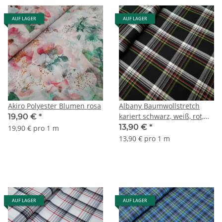
AUF LAGER
AUF LAGER
Akiro Polyester Blumen rosa
Albany Baumwollstretch
kariert schwarz, weiß, rot,
19,90 €
*
kiwi
13,90 €
*
19,90 € pro 1 m
13,90 € pro 1 m
AUF LAGER
AUF LAGER