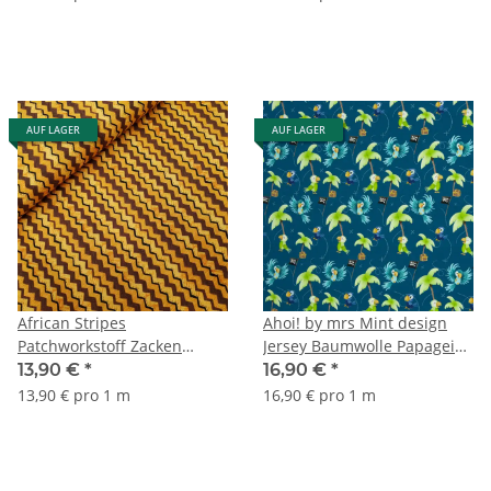
AUF LAGER
AUF LAGER
African Stripes
Ahoi! by mrs Mint design
Patchworkstoff Zacken
Jersey Baumwolle Papageien
braun, orange
petrol
13,90 €
*
16,90 €
*
13,90 € pro 1 m
16,90 € pro 1 m