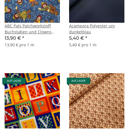
ABC Pals Patchworkstoff
Acampora Polyester uni
Buchstaben und Clowns
dunkelblau
rauchblau, orange, gelb,
13,90 €
*
5,40 €
*
grün, braun
13,90 € pro 1 m
5,40 € pro 1 m
AUF LAGER
AUF LAGER