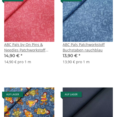
ABC Pals by On Pins &
ABC Pals Patchworkstoff
Needles Patchworkstoff
Buchstaben rauchblau
Buchstaben bordeux
14,90 €
*
13,90 €
*
14,90 € pro 1 m
13,90 € pro 1 m
AUF LAGER
AUF LAGER