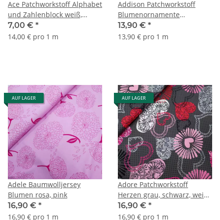
Ace Patchworkstoff Alphabet
Addison Patchworkstoff
und Zahlenblock weiß,
Blumenornamente
orange, rot, gelb, blau, grün
hellbraun, braun
7,00 €
*
13,90 €
*
14,00 € pro 1 m
13,90 € pro 1 m
AUF LAGER
AUF LAGER
Adele Baumwolljersey
Adore Patchworkstoff
Blumen rosa, pink
Herzen grau, schwarz, weiß,
pink, rosa
16,90 €
*
16,90 €
*
16,90 € pro 1 m
16,90 € pro 1 m