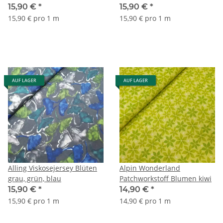
15,90 €
*
15,90 €
*
15,90 € pro 1 m
15,90 € pro 1 m
AUF LAGER
AUF LAGER
Alling Viskosejersey Blüten
Alpin Wonderland
grau, grün, blau
Patchworkstoff Blumen kiwi
15,90 €
*
14,90 €
*
15,90 € pro 1 m
14,90 € pro 1 m