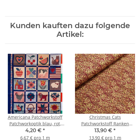
Kunden kauften dazu folgende
Artikel:
Americana Patchworkstoff
Christmas Cats
Patchworkoptik blau, rot,
Patchworkstoff Ranken
grün, natur
burgundy, grün, gold
4,20 €
*
13,90 €
*
6,67 € pro 1 m
13,90 € pro 1 m