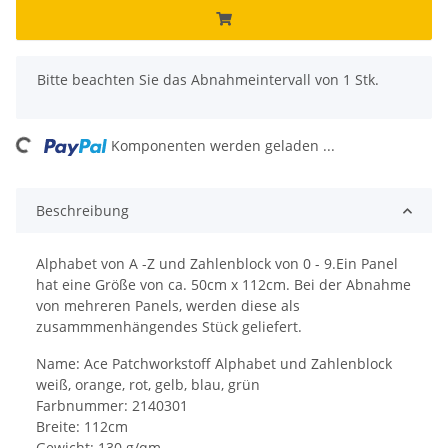
x
Bitte beachten Sie das Abnahmeintervall von 1 Stk.
ing...
Komponenten werden geladen ...
Beschreibung
Alphabet von A -Z und Zahlenblock von 0 - 9.Ein Panel
hat eine Größe von ca. 50cm x 112cm. Bei der Abnahme
von mehreren Panels, werden diese als
zusammmenhängendes Stück geliefert.
Name: Ace Patchworkstoff Alphabet und Zahlenblock
weiß, orange, rot, gelb, blau, grün
Farbnummer: 2140301
Breite: 112cm
Gewicht: 130 g/qm