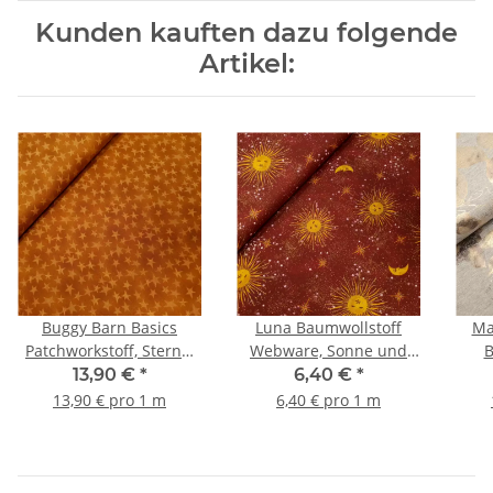
Kunden kauften dazu folgende
Artikel:
Buggy Barn Basics
Luna Baumwollstoff
Ma
Patchworkstoff, Sterne,
Webware, Sonne und
B
terracotta
Mond, burgundy, gelb,
13,90 €
*
6,40 €
*
gold
13,90 € pro 1 m
6,40 € pro 1 m