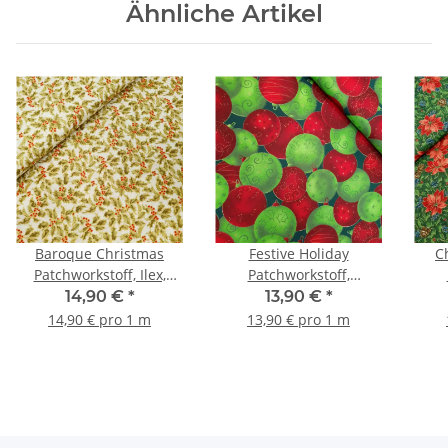
Ähnliche Artikel
Baroque Christmas
Festive Holiday
C
Patchworkstoff, Ilex,
Patchworkstoff,
eierschale, grün, rot,
Weihnachtskugeln, rot,
Weih
14,90 €
*
13,90 €
*
gold
grün, gold
14,90 € pro 1 m
13,90 € pro 1 m