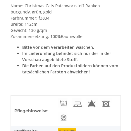
Name: Christmas Cats Patchworkstoff Ranken
burgundy, grün, gold
Farbnummer: f3834
Breite: 112cm
Gewicht: 130 g/qm
Zusammensetzung: 100%Baumwolle
Bitte vor dem Verarbeiten waschen.
Im Lieferumfang befindet sich nur der in der
Vorschau abgebildete Stoff.
Die Farben auf den Produktbildern können vom
tatsächlichen Farbton abweichen!
Produkteigenschaft
Wert
Pflegehinweise:
0 - 130 cm