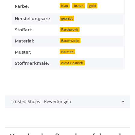
Farbe:
blau
braun
gold
Herstellungsart:
gewebt
Stoffart:
Patchwork
Material:
Baumwolle
Muster:
Blumen
Stoffmerkmale:
nicht elastisch
Trusted Shops - Bewertungen