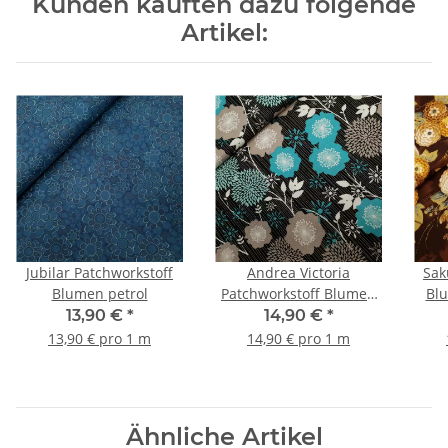
Kunden kauften dazu folgende
Artikel:
Jubilar Patchworkstoff
Andrea Victoria
Sak
Blumen petrol
Patchworkstoff Blumen
Blumen b
schwarz, grau, weiß,
13,90 €
*
14,90 €
*
türkis
13,90 € pro 1 m
14,90 € pro 1 m
Ähnliche Artikel