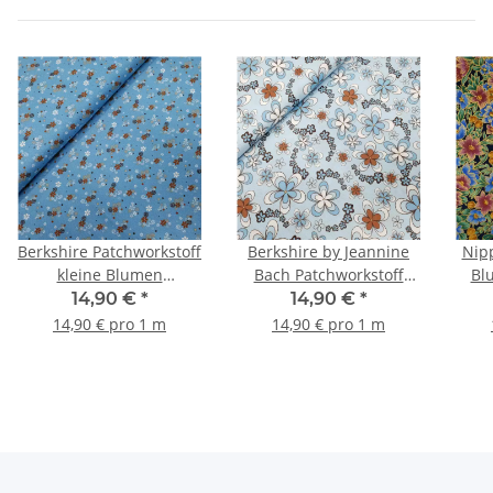
Berkshire Patchworkstoff
Berkshire by Jeannine
Nipp
kleine Blumen
Bach Patchworkstoff
Bl
himmelblau, braun,
Blumen hellblau, braun
14,90 €
*
14,90 €
*
weiß
14,90 € pro 1 m
14,90 € pro 1 m