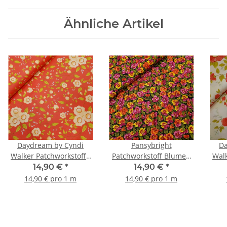
Ähnliche Artikel
Daydream by Cyndi
Pansybright
Da
Walker Patchworkstoffe
Patchworkstoff Blumen
Walk
Blumen orange, natur,
grün, orange, pink
Blumen na
14,90 €
*
14,90 €
*
kiwi
14,90 € pro 1 m
14,90 € pro 1 m