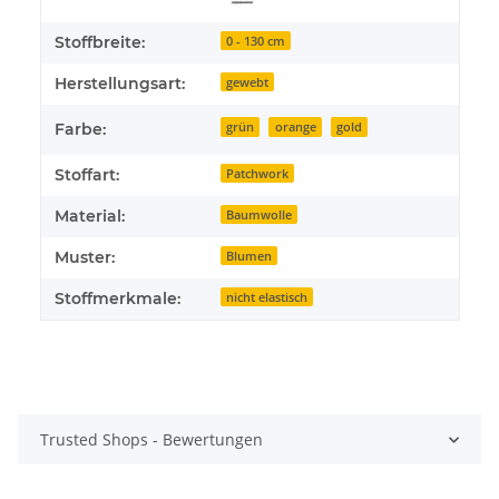
Stoffbreite:
0 - 130 cm
Herstellungsart:
gewebt
Farbe:
grün
orange
gold
Stoffart:
Patchwork
Material:
Baumwolle
Muster:
Blumen
Stoffmerkmale:
nicht elastisch
Trusted Shops - Bewertungen