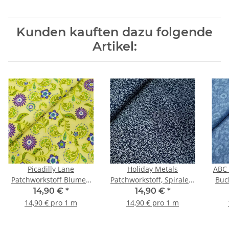
Kunden kauften dazu folgende
Artikel:
Picadilly Lane
Holiday Metals
ABC 
Patchworkstoff Blumen
Patchworkstoff, Spiralen,
Buc
kiwi, lila
blau, silber
14,90 €
*
14,90 €
*
14,90 € pro 1 m
14,90 € pro 1 m