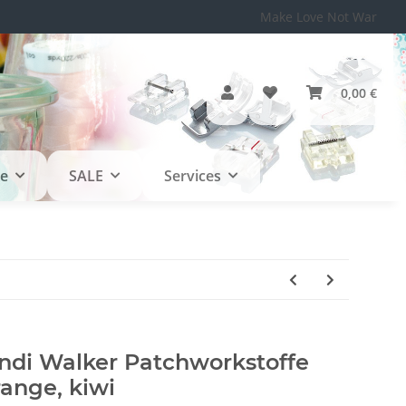
Make Love Not War
0,00 €
le
SALE
Services
di Walker Patchworkstoffe
ange, kiwi