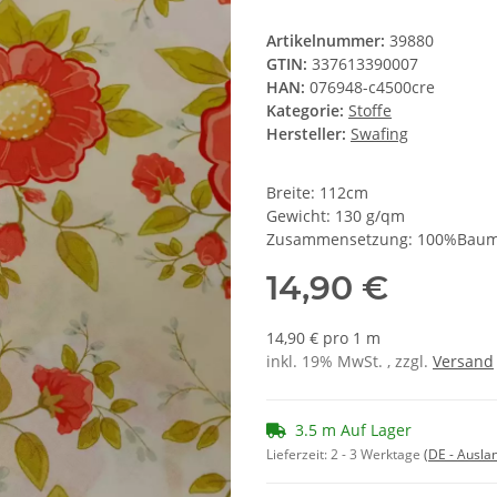
Artikelnummer:
39880
GTIN:
337613390007
HAN:
076948-c4500cre
Kategorie:
Stoffe
Hersteller:
Swafing
Breite: 112cm
Gewicht: 130 g/qm
Zusammensetzung: 100%Baum
14,90 €
14,90 € pro 1 m
inkl. 19% MwSt. , zzgl.
Versand
3.5 m Auf Lager
Lieferzeit:
2 - 3 Werktage
(DE - Ausla