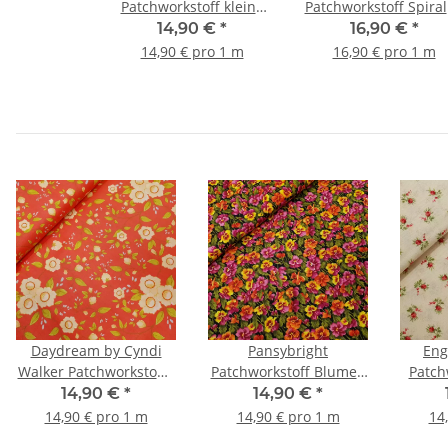
Patchworkstoff kleine
Patchworkstoff Spira
Blumen lila
lila
14,90 €
*
16,90 €
*
14,90 € pro 1 m
16,90 € pro 1 m
Daydream by Cyndi
Pansybright
Eng
Walker Patchworkstoffe
Patchworkstoff Blumen
Patch
Blumen orange, natur,
grün, orange, pink
Blumen
14,90 €
*
14,90 €
*
kiwi
14,90 € pro 1 m
14,90 € pro 1 m
14