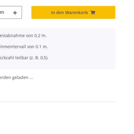
m
In den Warenkorb
destabnahme von 0.2 m.
ahmeintervall von 0.1 m.
ckzahl teilbar (z. B. 0,5).
den geladen ...