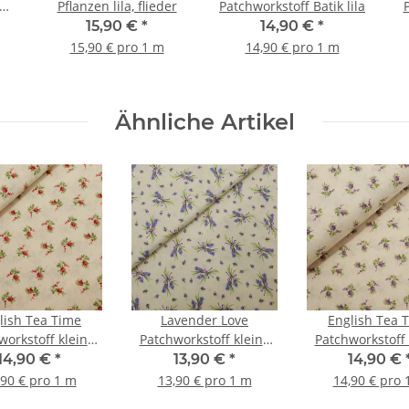
len
Pflanzen lila, flieder
Patchworkstoff Batik lila
b
15,90 €
*
14,90 €
*
15,90 € pro 1 m
14,90 € pro 1 m
Ähnliche Artikel
lish Tea Time
Lavender Love
English Tea 
workstoff kleine
Patchworkstoff kleine
Patchworkstoff 
 natur, rot, grün
Blumen natur, flieder,
Blumen natur, f
14,90 €
*
13,90 €
*
14,90 €
grün
grün
,90 € pro 1 m
13,90 € pro 1 m
14,90 € pro 