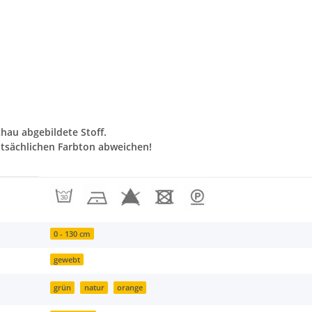
chau abgebildete Stoff.
tsächlichen Farbton abweichen!
0 - 130 cm
gewebt
grün
natur
orange