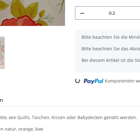
x
Bitte beachten Sie die Min
Bitte beachten Sie das Abn
Bei diesem Artikel ist die Stü
Komponenten wer
Loading...
en
te, wie Quilts, Taschen, Kissen oder Babydecken genäht werden.
 natur, orange, kiwi