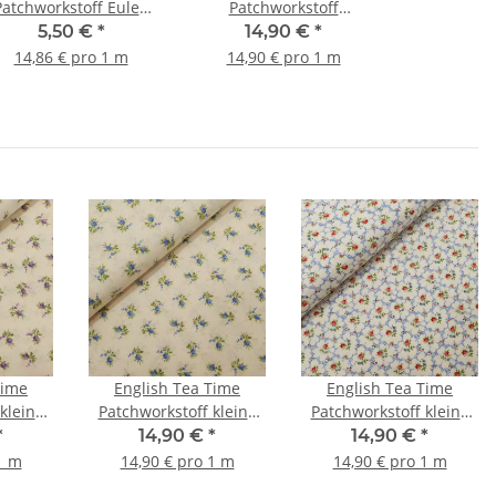
Patchworkstoff Eulen
Patchworkstoff
raun, trükis, orange,
Dreiecke beige, braun
5,50 €
*
14,90 €
*
weiß, oliv
14,86 € pro 1 m
14,90 € pro 1 m
Time
English Tea Time
English Tea Time
kleine
Patchworkstoff kleine
Patchworkstoff kleine
lieder,
Blumen natur, blau,
Blumen natur, rot, blau,
*
14,90 €
*
14,90 €
*
grün
grün
1 m
14,90 € pro 1 m
14,90 € pro 1 m