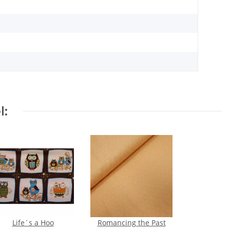
l:
Life´s a Hoo
Romancing the Past