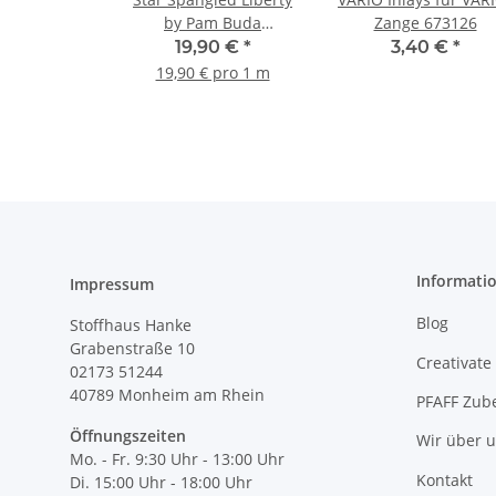
by Pam Buda
Zange 673126
Patchworkstoff
19,90 €
*
3,40 €
*
Ornamente beige,
19,90 € pro 1 m
dunkelblau, rot
Informati
Impressum
Blog
Stoffhaus Hanke
Grabenstraße 10
Creativate
02173 51244
40789
Monheim am Rhein
PFAFF Zub
Öffnungszeiten
Wir über 
Mo. - Fr. 9:30 Uhr - 13:00 Uhr
Kontakt
Di. 15:00 Uhr - 18:00 Uhr