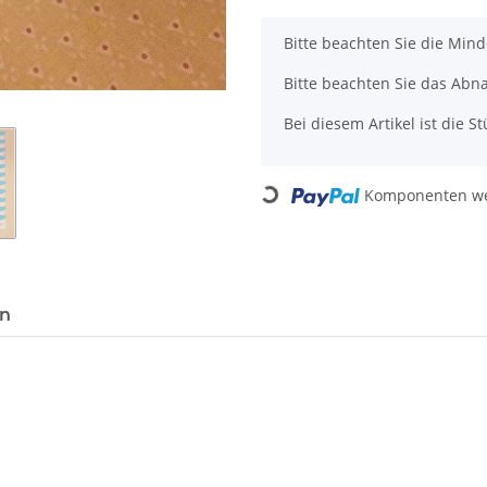
x
Bitte beachten Sie die Min
Bitte beachten Sie das Abn
Bei diesem Artikel ist die Stü
Loading...
Komponenten wer
en