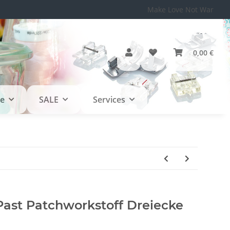
Make Love Not War
0,00 €
le
SALE
Services
ast Patchworkstoff Dreiecke