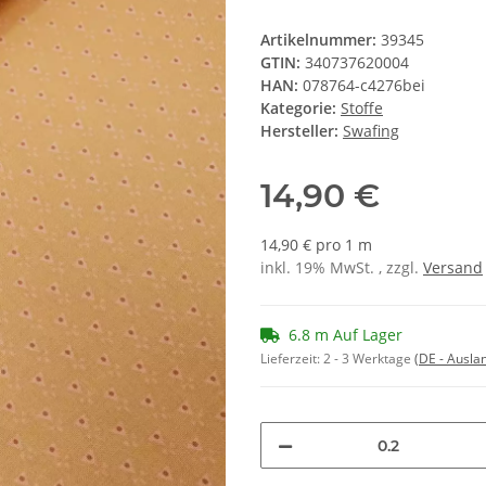
Artikelnummer:
39345
GTIN:
340737620004
HAN:
078764-c4276bei
Kategorie:
Stoffe
Hersteller:
Swafing
14,90 €
14,90 € pro 1 m
inkl. 19% MwSt. , zzgl.
Versand
6.8 m Auf Lager
Lieferzeit:
2 - 3 Werktage
(DE - Ausla