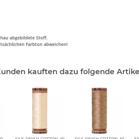
chau abgebildete Stoff.
tsächlichen Farbton abweichen!
unden kauften dazu folgende Artike
IO-
SILK-FINISH COTTON 40
SILK-FINISH COTTON 40
SI