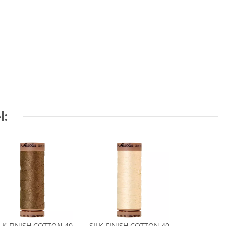
l:
LK-FINISH COTTON 40
SILK-FINISH COTTON 40