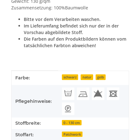
Gewicht: 130 g/qm
Zusammensetzung: 100%Baumwolle
Bitte vor dem Verarbeiten waschen.
Im Lieferumfang befindet sich nur der in der
Vorschau abgebildete Stoff.
Die Farben auf den Produktbildern können vom
tatsächlichen Farbton abweichen!
Produkteigenschaft
Wert
Farbe:
schwarz
natur
gelb
Pflegehinweise:
Stoffbreite:
0 - 130 cm
Stoffart:
Patchwork