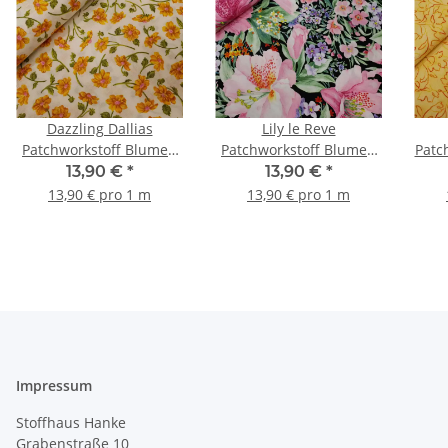
Dazzling Dallias
Lily le Reve
Patchworkstoff Blumen
Patchworkstoff Blumen
Patc
natur, gelb, grün
rosa, grün, orange,
13,90 €
*
13,90 €
*
schwarz, flieder
13,90 € pro 1 m
13,90 € pro 1 m
Impressum
Stoffhaus Hanke
Grabenstraße 10