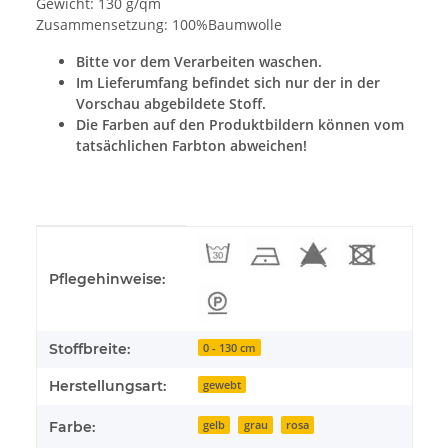
Gewicht: 130 g/qm
Zusammensetzung: 100%Baumwolle
Bitte vor dem Verarbeiten waschen.
Im Lieferumfang befindet sich nur der in der
Vorschau abgebildete Stoff.
Die Farben auf den Produktbildern können vom
tatsächlichen Farbton abweichen!
Produkteigenschaft
Wert
Pflegehinweise:
Stoffbreite:
0 - 130 cm
Herstellungsart:
gewebt
Farbe:
gelb
grau
rosa