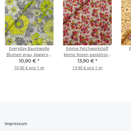
Everyday Baumwolle
Emma Patchworkstoff
F
Blumen grau, kiwigrün,
kleine Rosen pastelrosa,
gelb
pink, gelb, grün
B
10,90 €
*
13,90 €
*
10,90 € pro 1 m
13,90 € pro 1 m
Impressum