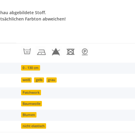
chau abgebildete Stoff.
tsächlichen Farbton abweichen!
0 - 130 cm
weiß
gelb
grau
Patchwork
Baumwolle
Blumen
nicht elastisch