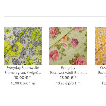
Everyday Baumwolle
Everyday
Cos
Blumen grau, kiwigrün,
Patchworkstoff Blumen
Exclu
gelb
grün, gelb, rosa
Patchw
10,90 €
*
13,90 €
*
gel
10,90 € pro 1 m
13,90 € pro 1 m
13