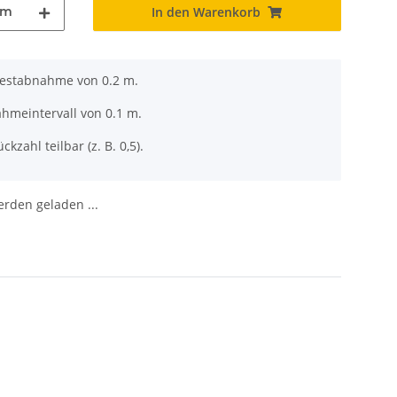
m
In den Warenkorb
destabnahme von 0.2 m.
ahmeintervall von 0.1 m.
ckzahl teilbar (z. B. 0,5).
den geladen ...