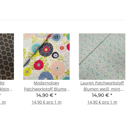
dle
Modernology
Lauren Patchworkstoff
kleine
Patchworkstoff Blumen
Blumen weiß, mint,
arz,
weiß, grün, blau, rosa,
türkis
*
14,90 €
*
14,90 €
*
mint, pink
1 m
14,90 € pro 1 m
14,90 € pro 1 m