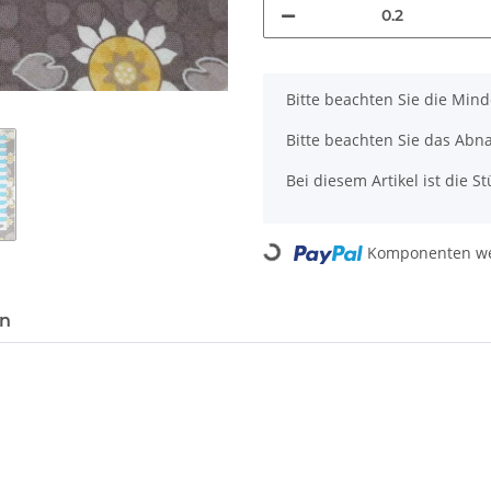
x
Bitte beachten Sie die Min
Bitte beachten Sie das Abn
Bei diesem Artikel ist die Stü
Loading...
Komponenten wer
en