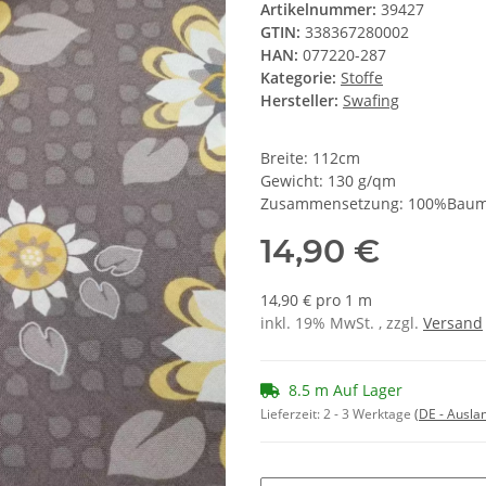
Artikelnummer:
39427
GTIN:
338367280002
HAN:
077220-287
Kategorie:
Stoffe
Hersteller:
Swafing
Breite: 112cm
Gewicht: 130 g/qm
Zusammensetzung: 100%Baum
14,90 €
14,90 € pro 1 m
inkl. 19% MwSt. , zzgl.
Versand
8.5 m Auf Lager
Lieferzeit:
2 - 3 Werktage
(DE - Ausla