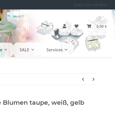
Make Love Not War
0,00 €
le
SALE
Services
 Blumen taupe, weiß, gelb