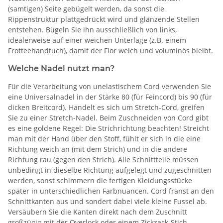
(samtigen) Seite gebügelt werden, da sonst die
Rippenstruktur plattgedrückt wird und glänzende Stellen
entstehen. Bügeln Sie ihn ausschließlich von links,
idealerweise auf einer weichen Unterlage (z.B. einem
Frotteehandtuch), damit der Flor weich und voluminös bleibt.
Welche Nadel nutzt man?
Für die Verarbeitung von unelastischem Cord verwenden Sie
eine Universalnadel in der Stärke 80 (für Feincord) bis 90 (für
dicken Breitcord). Handelt es sich um Stretch-Cord, greifen
Sie zu einer Stretch-Nadel. Beim Zuschneiden von Cord gibt
es eine goldene Regel: Die Strichrichtung beachten! Streicht
man mit der Hand über den Stoff, fühlt er sich in die eine
Richtung weich an (mit dem Strich) und in die andere
Richtung rau (gegen den Strich). Alle Schnittteile müssen
unbedingt in dieselbe Richtung aufgelegt und zugeschnitten
werden, sonst schimmern die fertigen Kleidungsstücke
später in unterschiedlichen Farbnuancen. Cord franst an den
Schnittkanten aus und sondert dabei viele kleine Fussel ab.
Versäubern Sie die Kanten direkt nach dem Zuschnitt
großzügig mit der Overlock oder einem Zickzack-Stich.