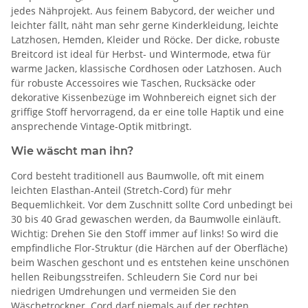
jedes Nähprojekt. Aus feinem Babycord, der weicher und
leichter fällt, näht man sehr gerne Kinderkleidung, leichte
Latzhosen, Hemden, Kleider und Röcke. Der dicke, robuste
Breitcord ist ideal für Herbst- und Wintermode, etwa für
warme Jacken, klassische Cordhosen oder Latzhosen. Auch
für robuste Accessoires wie Taschen, Rucksäcke oder
dekorative Kissenbezüge im Wohnbereich eignet sich der
griffige Stoff hervorragend, da er eine tolle Haptik und eine
ansprechende Vintage-Optik mitbringt.
Wie wäscht man ihn?
Cord besteht traditionell aus Baumwolle, oft mit einem
leichten Elasthan-Anteil (Stretch-Cord) für mehr
Bequemlichkeit. Vor dem Zuschnitt sollte Cord unbedingt bei
30 bis 40 Grad gewaschen werden, da Baumwolle einläuft.
Wichtig: Drehen Sie den Stoff immer auf links! So wird die
empfindliche Flor-Struktur (die Härchen auf der Oberfläche)
beim Waschen geschont und es entstehen keine unschönen
hellen Reibungsstreifen. Schleudern Sie Cord nur bei
niedrigen Umdrehungen und vermeiden Sie den
Wäschetrockner. Cord darf niemals auf der rechten