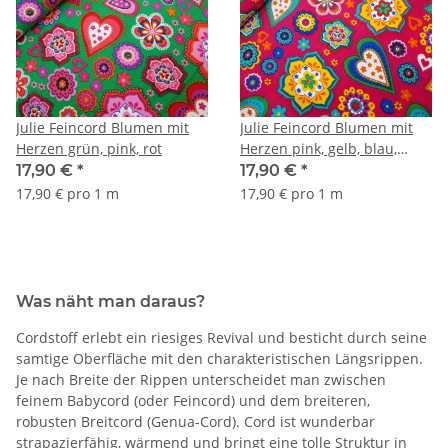
Julie Feincord Blumen mit
Julie Feincord Blumen mit
Herzen grün, pink, rot
Herzen pink, gelb, blau,
grün
17,90 €
*
17,90 €
*
17,90 € pro 1 m
17,90 € pro 1 m
Was näht man daraus?
Cordstoff erlebt ein riesiges Revival und besticht durch seine
samtige Oberfläche mit den charakteristischen Längsrippen.
Je nach Breite der Rippen unterscheidet man zwischen
feinem Babycord (oder Feincord) und dem breiteren,
robusten Breitcord (Genua-Cord). Cord ist wunderbar
strapazierfähig, wärmend und bringt eine tolle Struktur in