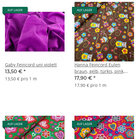
AUF LAGER
AUF LAGER
Gaby Feincord uni violett
Hanna Feincord Eulen
braun, gelb, türkis, pink,
13,50 €
*
orange
17,90 €
*
13,50 € pro 1 m
17,90 € pro 1 m
AUF LAGER
AUF LAGER