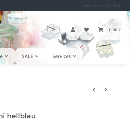
Make Love Not War
0,00 €
le
SALE
Services
i hellblau