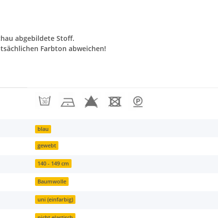
chau abgebildete Stoff.
tsächlichen Farbton abweichen!
blau
gewebt
140 - 149 cm
Baumwolle
uni (einfarbig)
nicht elastisch