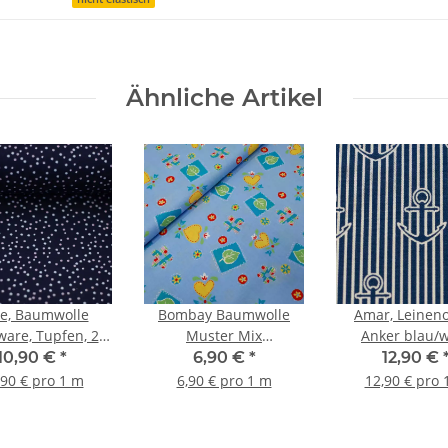
Ähnliche Artikel
e, Baumwolle
Bombay Baumwolle
Amar, Leineno
are, Tupfen, 2
Muster Mix
Anker blau/
mm,
himmelblau, türkis,
10,90 €
*
6,90 €
*
12,90 €
weiß/dunkelblau
gelb, grün
,90 € pro 1 m
6,90 € pro 1 m
12,90 € pro 