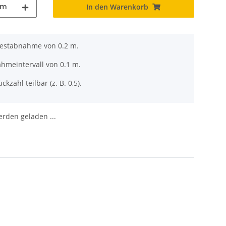
m
In den Warenkorb
destabnahme von 0.2 m.
ahmeintervall von 0.1 m.
ckzahl teilbar (z. B. 0,5).
den geladen ...