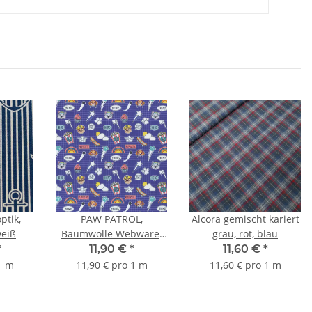
ptik,
PAW PATROL,
Alcora gemischt kariert
weiß
Baumwolle Webware,
grau, rot, blau
Hunde, Karo, royalblau
*
11,90 €
*
11,60 €
*
1 m
11,90 € pro 1 m
11,60 € pro 1 m