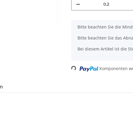
x
Bitte beachten Sie die Min
Bitte beachten Sie das Abn
Bei diesem Artikel ist die Stü
Loading...
Komponenten wer
en