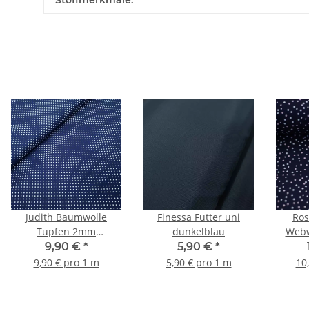
Stoffmerkmale:
Judith Baumwolle
Finessa Futter uni
Ros
Tupfen 2mm
dunkelblau
Webw
dunkelblau, weiß
9,90 €
*
5,90 €
*
rosa/
9,90 € pro 1 m
5,90 € pro 1 m
10