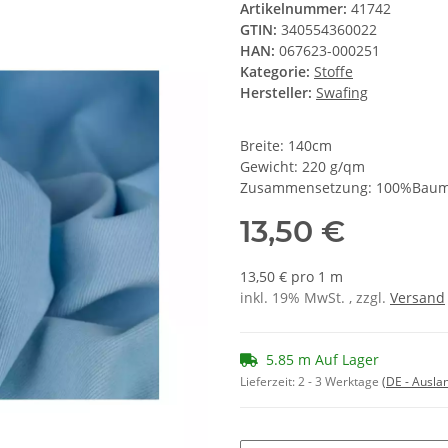
Artikelnummer:
41742
GTIN:
340554360022
HAN:
067623-000251
Kategorie:
Stoffe
Hersteller:
Swafing
Breite: 140cm
Gewicht: 220 g/qm
Zusammensetzung: 100%Baum
13,50 €
13,50 € pro 1 m
inkl. 19% MwSt. , zzgl.
Versand
5.85 m Auf Lager
Lieferzeit:
2 - 3 Werktage
(DE - Ausla