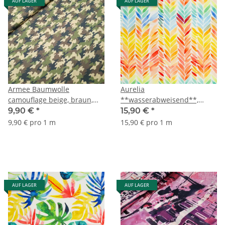
AUF LAGER
AUF LAGER
Armee Baumwolle
Aurelia
camouflage beige, braun,
**wasserabweisend**,
grün, schwarz
Outdoor-Canvas, Blätter,
9,90 €
*
15,90 €
*
bunt/naturweiß
9,90 € pro 1 m
15,90 € pro 1 m
AUF LAGER
AUF LAGER