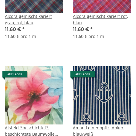
Alcora gemischt kariert
Alcora gemischt kariert rot,
grau, rot, blau
blau
11,60 €
*
11,60 €
*
11,60 € pro 1 m
11,60 € pro 1 m
AUF LAGER
AUF LAGER
Alsfeld *beschichtet*,
Amar, Leinenoptik, Anker
beschichtete Baumwolle
blau/weiß