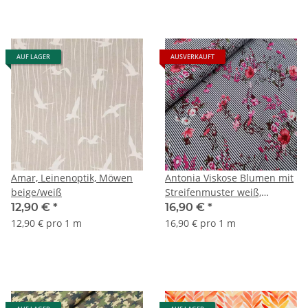
AUF LAGER
AUSVERKAUFT
Amar, Leinenoptik, Möwen
Antonia Viskose Blumen mit
beige/weiß
Streifenmuster weiß,
schwarz, pink, rosa
12,90 €
*
16,90 €
*
12,90 € pro 1 m
16,90 € pro 1 m