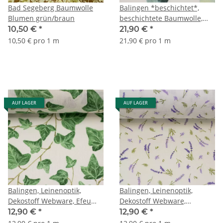
Bad Segeberg Baumwolle
Balingen *beschichtet*,
Blumen grün/braun
beschichtete Baumwolle,
Eukalyptus, grün/weiß
10,50 €
*
21,90 €
*
10,50 € pro 1 m
21,90 € pro 1 m
AUF LAGER
AUF LAGER
Balingen, Leinenoptik,
Balingen, Leinenoptik,
Dekostoff Webware, Efeu
Dekostoff Webware,
grün/natur
Lavendel lila/weiß/grün
12,90 €
*
12,90 €
*