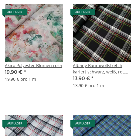
AUF LAGER
AUF LAGER
Akiro Polyester Blumen rosa
Albany Baumwollstretch
kariert schwarz, weiß, rot,
19,90 €
*
kiwi
13,90 €
*
19,90 € pro 1 m
13,90 € pro 1 m
AUF LAGER
AUF LAGER