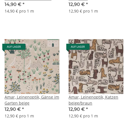
Blumen, apricot/flieder/blau
14,90 €
*
12,90 €
*
14,90 € pro 1 m
12,90 € pro 1 m
AUF LAGER
AUF LAGER
Amar, Leinenoptik, Gänse im
Amar, Leinenoptik, Katzen
Garten beige
beige/braun
12,90 €
*
12,90 €
*
12,90 € pro 1 m
12,90 € pro 1 m