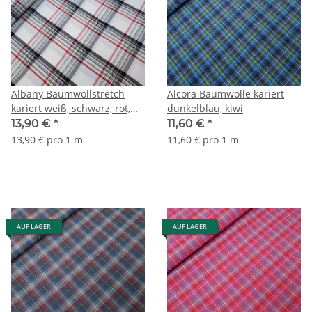
Albany Baumwollstretch
Alcora Baumwolle kariert
kariert weiß, schwarz, rot,
dunkelblau, kiwi
grün
13,90 €
*
11,60 €
*
13,90 € pro 1 m
11,60 € pro 1 m
AUF LAGER
AUF LAGER