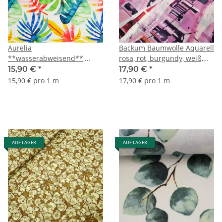
Aurelia
Backum Baumwolle Aquarell
**wasserabweisend**,
rosa, rot, burgundy, weiß,
Outdoor-Canvas, große
schwarz
15,90 €
*
17,90 €
*
Blätter, bunt/naturweiß
15,90 € pro 1 m
17,90 € pro 1 m
AUF LAGER
AUF LAGER