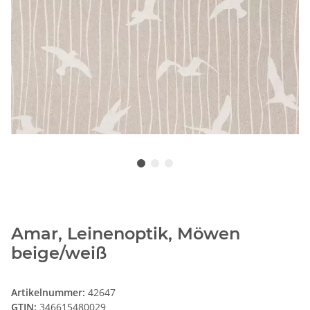
Amar, Leinenoptik, Möwen
beige/weiß
Artikelnummer:
42647
GTIN:
346615480029