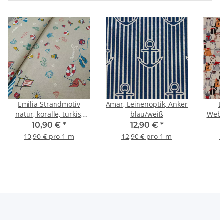
Emilia Strandmotiv
Amar, Leinenoptik, Anker
natur, koralle, türkis,
blau/weiß
Web
orange, weiß
10,90 €
*
12,90 €
*
10,90 € pro 1 m
12,90 € pro 1 m