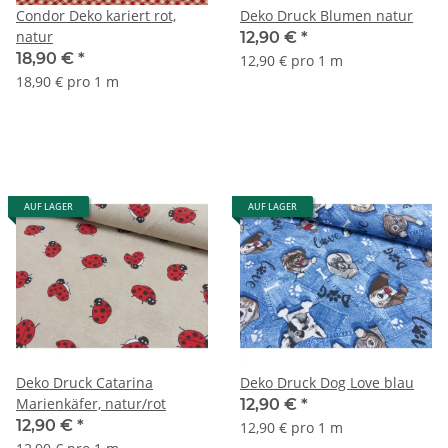
Condor Deko kariert rot,
Deko Druck Blumen natur
natur
12,90 €
*
18,90 €
*
12,90 € pro 1 m
18,90 € pro 1 m
AUF LAGER
AUF LAGER
Deko Druck Catarina
Deko Druck Dog Love blau
Marienkäfer, natur/rot
12,90 €
*
12,90 €
*
12,90 € pro 1 m