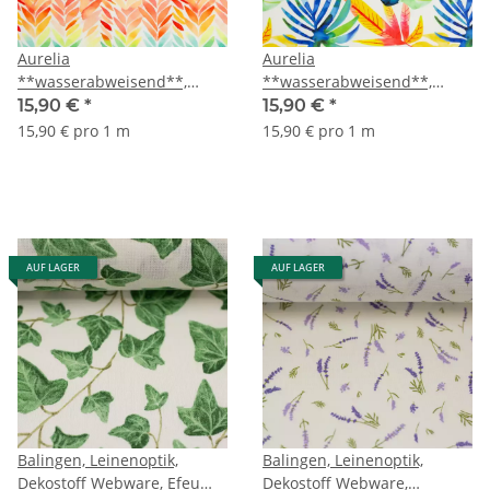
Aurelia
Aurelia
**wasserabweisend**,
**wasserabweisend**,
Outdoor-Canvas, Blätter,
Outdoor-Canvas, große
15,90 €
*
15,90 €
*
bunt/naturweiß
Blätter, bunt/naturweiß
15,90 € pro 1 m
15,90 € pro 1 m
AUF LAGER
AUF LAGER
Balingen, Leinenoptik,
Balingen, Leinenoptik,
Dekostoff Webware, Efeu
Dekostoff Webware,