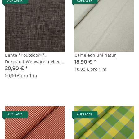
AUF LAGER
AUF LAGER
Bente **outdoor**,
Cameleon uni natur
Dekostoff Webware meliert
18,90 €
*
schlamm
20,90 €
*
18,90 € pro 1 m
20,90 € pro 1 m
AUF LAGER
AUF LAGER