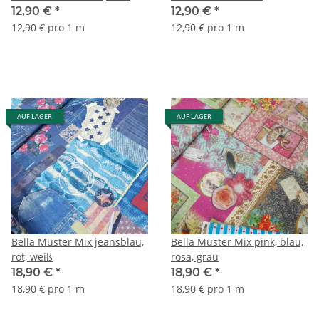
grün/natur
Lavendel lila/weiß/grün
12,90 €
*
12,90 €
*
12,90 € pro 1 m
12,90 € pro 1 m
AUF LAGER
AUF LAGER
Bella Muster Mix jeansblau,
Bella Muster Mix pink, blau,
rot, weiß
rosa, grau
18,90 €
*
18,90 €
*
18,90 € pro 1 m
18,90 € pro 1 m