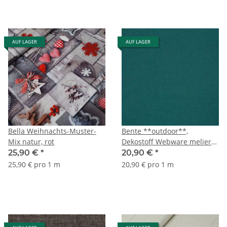
AUF LAGER
AUF LAGER
Bella Weihnachts-Muster-
Bente **outdoor**,
Mix natur, rot
Dekostoff Webware meliert
petrol
25,90 €
*
20,90 €
*
25,90 € pro 1 m
20,90 € pro 1 m