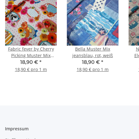
Fabric fever by Cherry
Bella Muster Mix
N
Picking Muster Mix
jeansblau, rot, weiß
El
natur, pink, rot, türkis,
Bati
18,90 €
*
18,90 €
*
orange
18,90 € pro 1 m
18,90 € pro 1 m
Impressum