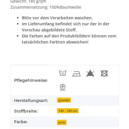
Gewicht: 180 g/qm
Zusammensetzung: 100%Baumwolle
Bitte vor dem Verarbeiten waschen.
Im Lieferumfang befindet sich nur der in der
Vorschau abgebildete Stoff.
Die Farben auf den Produktbildern können vom
tatsächlichen Farbton abweichen!
Produkteigenschaft
Wert
Pflegehinweise:
Herstellungsart:
gewebt
Stoffbreite:
140 - 149 cm
Farbe:
pink