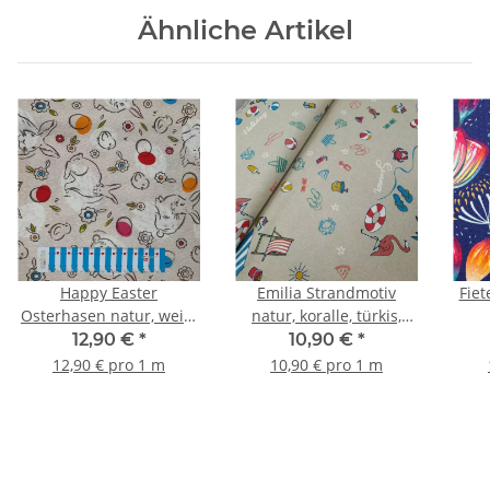
Ähnliche Artikel
Happy Easter
Emilia Strandmotiv
Fiet
Osterhasen natur, weiß,
natur, koralle, türkis,
orange, kiwi, rot, türkis
orange, weiß
12,90 €
*
10,90 €
*
12,90 € pro 1 m
10,90 € pro 1 m