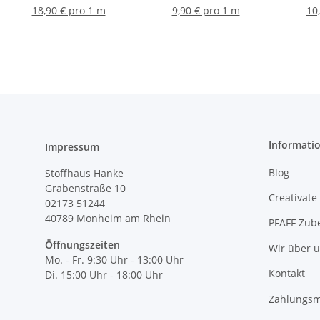
orange
18,90 € pro 1 m
9,90 € pro 1 m
10
Informati
Impressum
Blog
Stoffhaus Hanke
Grabenstraße 10
Creativate
02173 51244
40789
Monheim am Rhein
PFAFF Zub
Öffnungszeiten
Wir über 
Mo. - Fr. 9:30 Uhr - 13:00 Uhr
Kontakt
Di. 15:00 Uhr - 18:00 Uhr
Zahlungsm