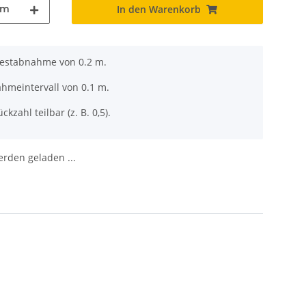
m
In den Warenkorb
destabnahme von 0.2 m.
ahmeintervall von 0.1 m.
ckzahl teilbar (z. B. 0,5).
den geladen ...