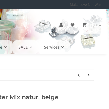
Make Love Not War
0,00 €
le
SALE
Services
ter Mix natur, beige