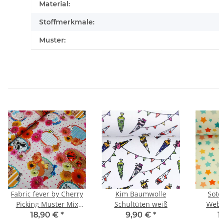
Material:
Stoffmerkmale:
Muster:
Fabric fever by Cherry
Kim Baumwolle
Sot
Picking Muster Mix
Schultüten weiß
Web
natur, pink, rot, türkis,
bu
18,90 €
*
9,90 €
*