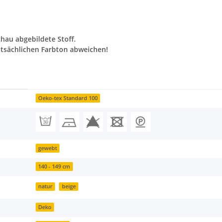
chau abgebildete Stoff.
tsächlichen Farbton abweichen!
Oeko-tex Standard 100
gewebt
140 - 149 cm
natur
beige
Deko