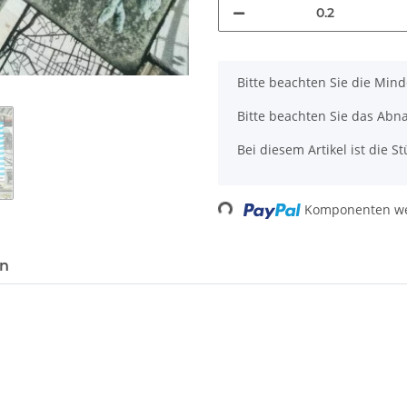
x
Bitte beachten Sie die Min
Bitte beachten Sie das Abn
Bei diesem Artikel ist die Stü
Loading...
Komponenten wer
en