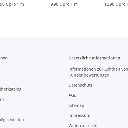
,90 € pro 1 m
9,90 € pro 1 m
12,90 € pro 
onen
Gesetzliche Informationen
Informationen zur Echtheit vo
Kundenbewertungen
Datenschutz
ehörkatalog
AGB
uns
Sitemap
Impressum
öglichkeiten
Widerrufsrecht