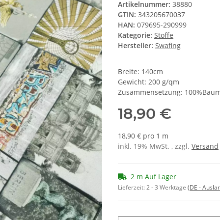
Artikelnummer:
38880
GTIN:
343205670037
HAN:
079695-290999
Kategorie:
Stoffe
Hersteller:
Swafing
Breite: 140cm
Gewicht: 200 g/qm
Zusammensetzung: 100%Baum
18,90 €
18,90 € pro 1 m
inkl. 19% MwSt. , zzgl.
Versand
2 m Auf Lager
Lieferzeit:
2 - 3 Werktage
(DE - Ausla