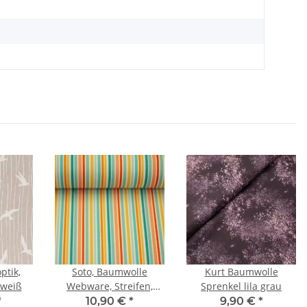
ptik,
Soto, Baumwolle
Kurt Baumwolle
weiß
Webware, Streifen,
Sprenkel lila grau
bunt/naturweiß
*
10,90 €
*
9,90 €
*