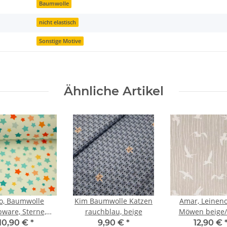
Baumwolle
nicht elastisch
Sonstige Motive
Ähnliche Artikel
o, Baumwolle
Kim Baumwolle Katzen
Amar, Leineno
ware, Sterne,
rauchblau, beige
Möwen beige/
nt/naturweiß
10,90 €
*
9,90 €
*
12,90 €