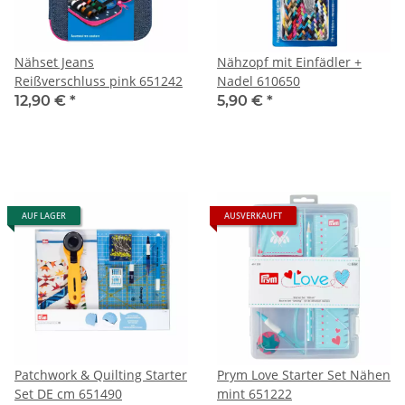
Nähset Jeans
Nähzopf mit Einfädler +
Reißverschluss pink 651242
Nadel 610650
12,90 €
*
5,90 €
*
AUF LAGER
AUSVERKAUFT
Patchwork & Quilting Starter
Prym Love Starter Set Nähen
Set DE cm 651490
mint 651222