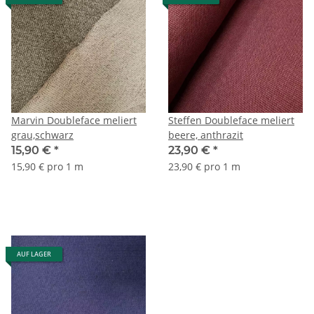
Marvin Doubleface meliert
Steffen Doubleface meliert
grau,schwarz
beere, anthrazit
15,90 €
*
23,90 €
*
15,90 € pro 1 m
23,90 € pro 1 m
AUF LAGER