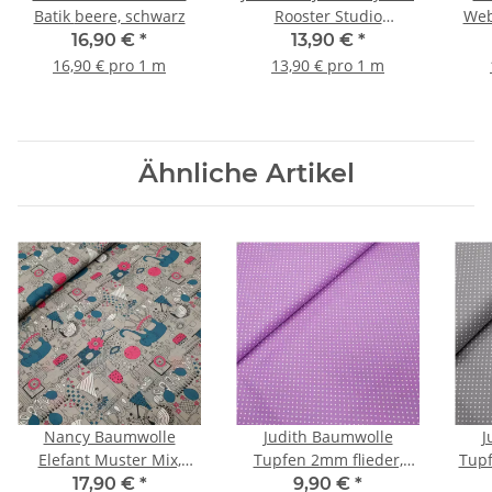
Batik beere, schwarz
Rooster Studio
Web
Patchworkstoff
16,90 €
*
13,90 €
*
Gewebeoptik bordeux
16,90 € pro 1 m
13,90 € pro 1 m
Ähnliche Artikel
Nancy Baumwolle
Judith Baumwolle
J
Elefant Muster Mix,
Tupfen 2mm flieder,
Tupf
Batist grau, petrol, pink,
weiß
17,90 €
*
9,90 €
*