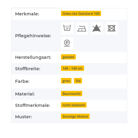
Produkteigenschaft
Wert
Merkmale:
Oeko-tex Standard 100
Pflegehinweise:
Herstellungsart:
gewebt
Stoffbreite:
140 - 149 cm
Farbe:
grau
lila
Material:
Baumwolle
Stoffmerkmale:
nicht elastisch
Muster:
Sonstige Motive