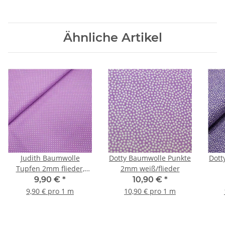
Ähnliche Artikel
Judith Baumwolle
Dotty Baumwolle Punkte
Dott
Tupfen 2mm flieder,
2mm weiß/flieder
weiß
9,90 €
*
10,90 €
*
9,90 € pro 1 m
10,90 € pro 1 m