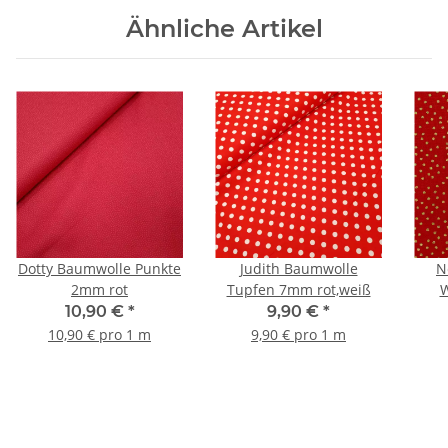
Ähnliche Artikel
Dotty Baumwolle Punkte
Judith Baumwolle
N
2mm rot
Tupfen 7mm rot,weiß
W
10,90 €
*
9,90 €
*
10,90 € pro 1 m
9,90 € pro 1 m