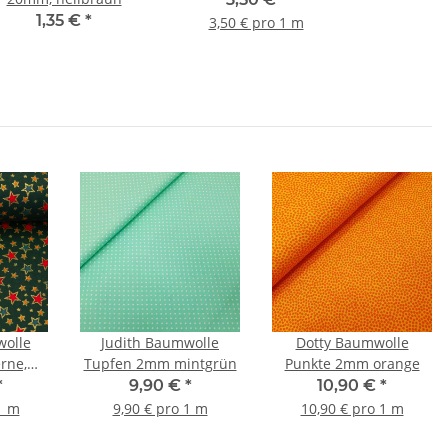
1,35 €
*
3,50 € pro 1 m
wolle
Judith Baumwolle
Dotty Baumwolle
rne,
Tupfen 2mm mintgrün
Punkte 2mm orange
grün
*
9,90 €
*
10,90 €
*
1 m
9,90 € pro 1 m
10,90 € pro 1 m