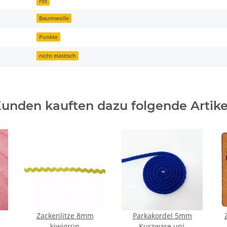
rot
Baumwolle
Punkte
nicht elastisch
unden kauften dazu folgende Artike
Zackenlitze 8mm
Parkakordel 5mm
kiwigrün
Kurzware uni,