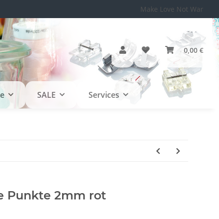
Make Love Not War
0,00 €
le
SALE
Services
e Punkte 2mm rot