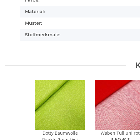
Farbe:
Material:
Muster:
Stoffmerkmale:
K
Dotty Baumwolle
Waben Tüll uni rot
Punkte 2mm kiwi
3,50 €
*