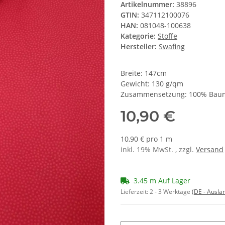
Artikelnummer:
38896
GTIN:
347112100076
HAN:
081048-100638
Kategorie:
Stoffe
Hersteller:
Swafing
Breite: 147cm
Gewicht: 130 g/qm
Zusammensetzung: 100% Bau
10,90 €
10,90 € pro 1 m
inkl. 19% MwSt. , zzgl.
Versand
3.45 m Auf Lager
Lieferzeit:
2 - 3 Werktage
(DE - Ausla