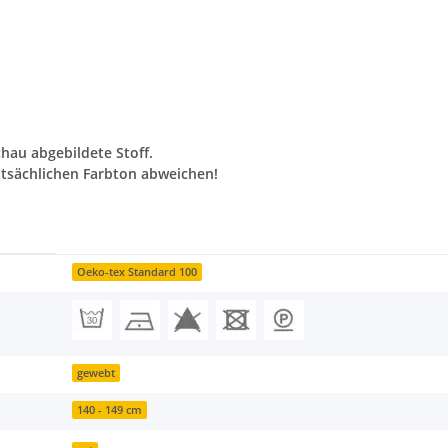
chau abgebildete Stoff.
tsächlichen Farbton abweichen!
Oeko-tex Standard 100
gewebt
140 - 149 cm