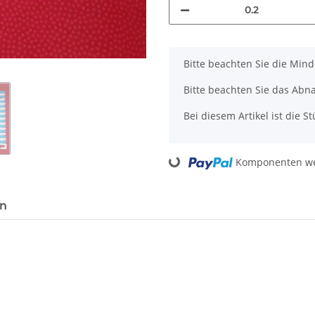
x
Bitte beachten Sie die Min
Bitte beachten Sie das Abn
Bei diesem Artikel ist die Stü
Komponenten wer
Loading...
en