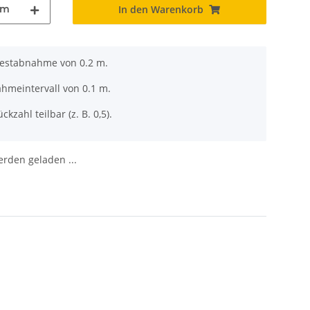
m
In den Warenkorb
destabnahme von 0.2 m.
ahmeintervall von 0.1 m.
ckzahl teilbar (z. B. 0,5).
den geladen ...