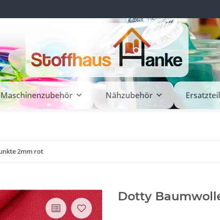
Maschinenzubehör
Nähzubehör
Ersatztei
unkte 2mm rot
Dotty Baumwoll