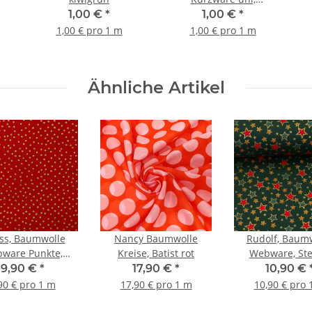
geflochten royalblau
1,00 €
*
1,00 €
*
1,00 € pro 1 m
1,00 € pro 1 m
Ähnliche Artikel
ss, Baumwolle
Nancy Baumwolle
Rudolf, Baum
ware Punkte,
Kreise, Batist rot
Webware, Ste
gold/rot
gold/dunkel
9,90 €
*
17,90 €
*
10,90 €
90 € pro 1 m
17,90 € pro 1 m
10,90 € pro 