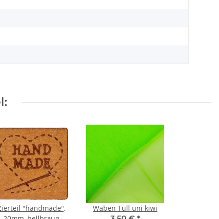
l:
Zierteil "handmade",
Waben Tüll uni kiwi
20mm, hellbraun
3,50 €
*