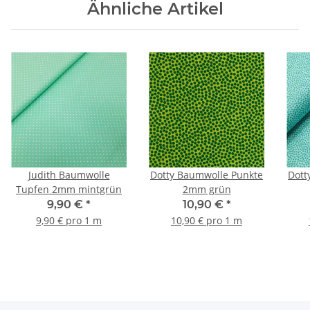
Ähnliche Artikel
Judith Baumwolle
Dotty Baumwolle Punkte
Dott
Tupfen 2mm mintgrün
2mm grün
9,90 €
*
10,90 €
*
9,90 € pro 1 m
10,90 € pro 1 m