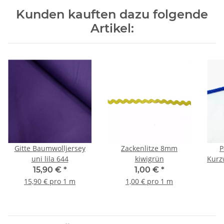
Kunden kauften dazu folgende
Artikel:
Gitte Baumwolljersey
Zackenlitze 8mm
P
uni lila 644
kiwigrün
Kurz
15,90 €
*
1,00 €
*
15,90 € pro 1 m
1,00 € pro 1 m