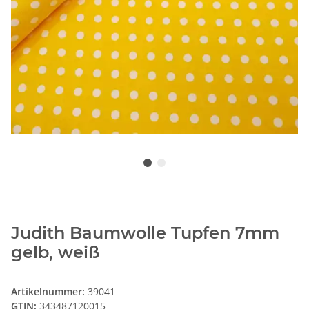
Judith Baumwolle Tupfen 7mm
gelb, weiß
Artikelnummer:
39041
GTIN:
343487120015