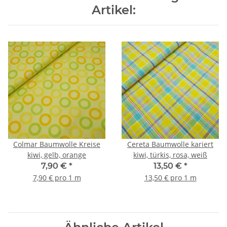
Artikel:
Colmar Baumwolle Kreise
Cereta Baumwolle kariert
kiwi, gelb, orange
kiwi, türkis, rosa, weiß
7,90 €
*
13,50 €
*
7,90 € pro 1 m
13,50 € pro 1 m