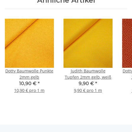
Ähnliche Artikel
Dotty Baumwolle Punkte
Judith Baumwolle
Dott
2mm gelb
Tupfen 2mm gelb, weiß
10,90 €
*
9,90 €
*
10,90 € pro 1 m
9,90 € pro 1 m