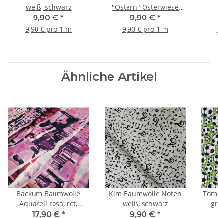
weiß, schwarz
"Ostern" Osterwiese
Hase, Hühner, Küken,
Ba
9,90 €
*
9,90 €
*
Gänse
9,90 € pro 1 m
9,90 € pro 1 m
Ähnliche Artikel
Backum Baumwolle
Kim Baumwolle Noten
Tom 
Aquarell rosa, rot,
weiß, schwarz
g
burgundy, weiß, schwarz
17,90 €
*
9,90 €
*