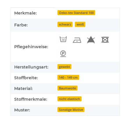
Produkteigenschaft
Wert
Merkmale:
Oeko-tex Standard 100
Farbe:
schwarz
weiß
Pflegehinweise:
Herstellungsart:
gewebt
Stoffbreite:
140 - 149 cm
Material:
Baumwolle
Stoffmerkmale:
nicht elastisch
Muster:
Sonstige Motive