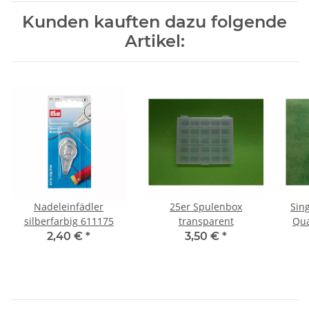
Kunden kauften dazu folgende
Artikel:
Nadeleinfädler
25er Spulenbox
Sin
silberfarbig 611175
transparent
Qua
2,40 €
*
3,50 €
*