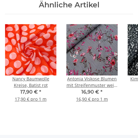
Ähnliche Artikel
Nancy Baumwolle
Antonia Viskose Blumen
Kim
Kreise, Batist rot
mit Streifenmuster weiß,
schwarz, pink, rosa
17,90 €
*
16,90 €
*
17,90 € pro 1 m
16,90 € pro 1 m